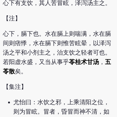
心下有支饮，其人苦冒眩，泽泻汤主之。
【注】
心下，膈下也。水在膈上则喘满，水在膈
间则痞悸，水在膈下则惟苦眩晕，以泽泻
汤之平和小剂主之，治支饮之轻者可也。
若阳虚水盛，又当从事乎
苓桂术甘汤
，
五
苓散
矣。
【集注】
尤怡曰：水饮之邪，上乘清阳之位，
则为冒眩。冒者，昏冒而神不清，如