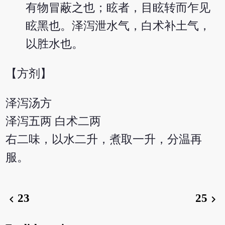
有物冒蔽之也；眩者，目眩转而乍见
眩黑也。泽泻泄水气，白术补土气，
以胜水也。
【方剂】
泽泻汤方
泽泻五两 白术二两
右二味，以水二升，煮取一升，分温再
服。
23
25
chevron_left
chevron_right