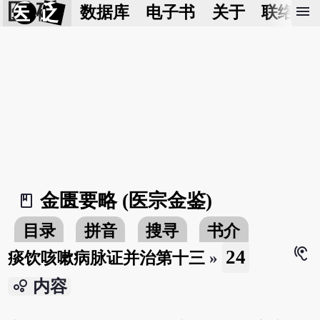
医 砭
menu
数据库
电子书
关于
联络我
金匮要略 (医宗金鉴)
book_2
目录
拼音
搜寻
书介
hearing
24
痰饮咳嗽病脉证并治第十三
»
bubble_chart
内容