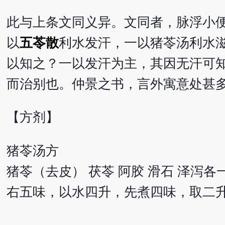
此与上条文同义异。文同者，脉浮小
以
五苓散
利水发汗，一以猪苓汤利水
以知之？一以发汗为主，其因无汗可
而治别也。仲景之书，言外寓意处甚
【方剂】
猪苓汤方
猪苓（去皮） 茯苓 阿胶 滑石 泽泻各
右五味，以水四升，先煮四味，取二