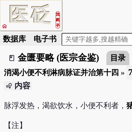
医
砭
沈
药
home
子
数据库
电子书
金匮要略 (医宗金鉴)
目录
book_2
消渴小便不利淋病脉证并治第十四
»
内容
bubble_chart
脉浮发热，渴欲饮水，小便不利者，
【注】