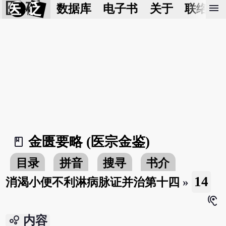
医 砭
menu
数据库
电子书
关于
联络我
金匮要略 (医宗金鉴)
book_2
目录
拼音
搜寻
书介
14
消渴小便不利淋病脉证并治第十四
»
hearing
bubble_chart
内容