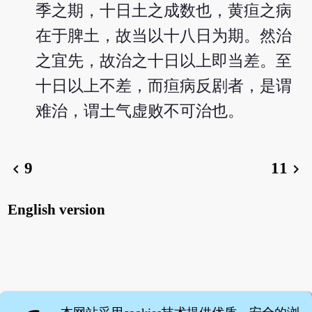
季之期，十日土之成数也，黄疸之病
在于脾土，故当以十八日为期。然治
之宜先，故治之十日以上即当差。至
十日以上不差，而疸病反剧者，是谓
难治，谓土气虚败不可治也。
9
11
chevron_left
chevron_right
English version