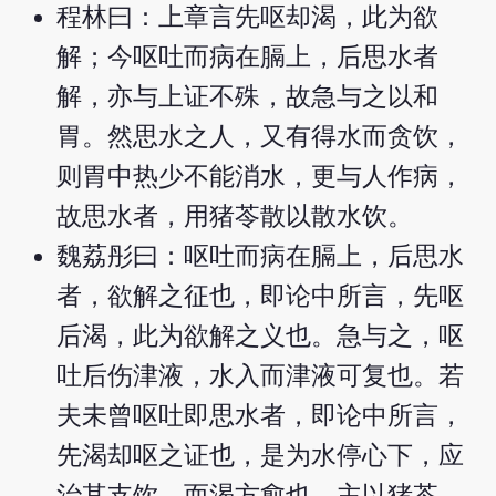
程林曰：上章言先呕却渴，此为欲
解；今呕吐而病在膈上，后思水者
解，亦与上证不殊，故急与之以和
胃。然思水之人，又有得水而贪饮，
则胃中热少不能消水，更与人作病，
故思水者，用猪苓散以散水饮。
魏荔彤曰：呕吐而病在膈上，后思水
者，欲解之征也，即论中所言，先呕
后渴，此为欲解之义也。急与之，呕
吐后伤津液，水入而津液可复也。若
夫未曾呕吐即思水者，即论中所言，
先渴却呕之证也，是为水停心下，应
治其支饮，而渴方愈也。主以猪苓