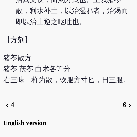
散，利水补土，以治湿邪者，治渴而
即以治上逆之呕吐也。
【方剂】
猪苓散方
猪苓 茯苓 白术各等分
右三味，杵为散，饮服方寸匕，日三服。
4
6
chevron_left
chevron_right
English version