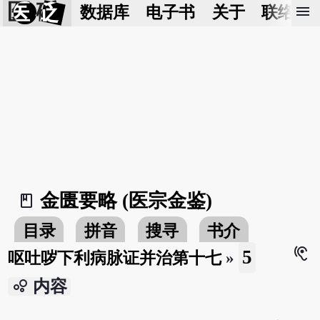
医 砭
menu
数据库
电子书
关于
联络我
金匮要略 (医宗金鉴)
book_2
目录
拼音
搜寻
书介
hearing
5
呕吐哕下利病脉证并治第十七
»
bubble_chart
内容