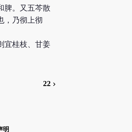
和脾。又五芩散
也，乃彻上彻
则宜桂枝、甘姜
22
chevron_right
声明