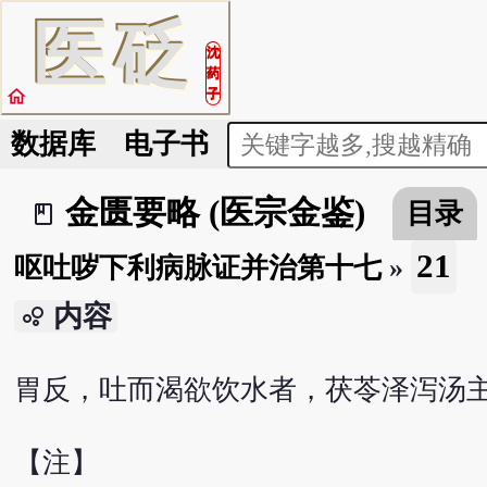
医
砭
沈
药
home
子
数据库
电子书
金匮要略 (医宗金鉴)
目录
book_2
21
呕吐哕下利病脉证并治第十七
»
内容
bubble_chart
胃反，吐而渴欲饮水者，茯苓泽泻汤
【注】