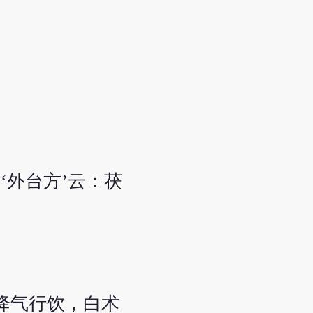
。
外台方’云：茯
降气行饮，白术