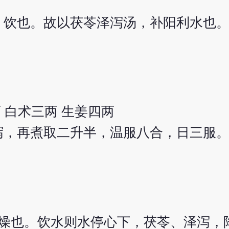
，饮也。故以茯苓泽泻汤，补阳利水也
 白术三两 生姜四两
，再煮取二升半，温服八合，日三服。‘
燥也。饮水则水停心下，茯苓、泽泻，