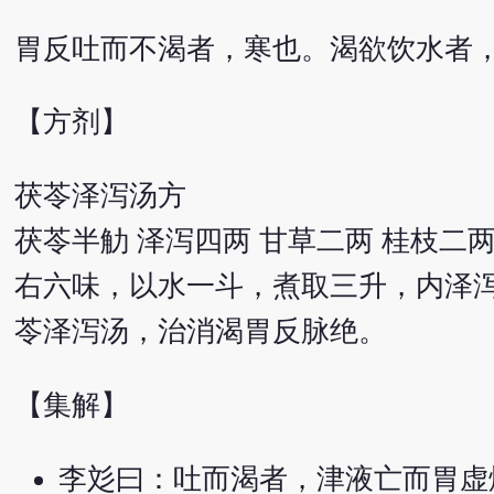
胃反吐而不渴者，寒也。渴欲饮水者
【方剂】
茯苓泽泻汤方
茯苓半觔 泽泻四两 甘草二两 桂枝二两
右六味，以水一斗，煮取三升，内泽泻
苓泽泻汤，治消渴胃反脉绝。
【集解】
李彣曰：吐而渴者，津液亡而胃虚