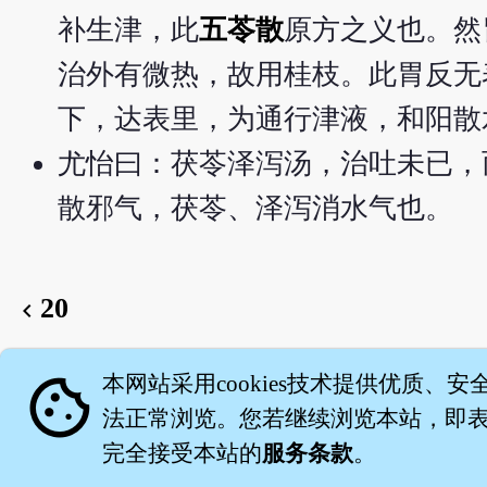
补生津，此
五苓散
原方之义也。然
治外有微热，故用桂枝。此胃反无
下，达表里，为通行津液，和阳散
尤怡曰：茯苓泽泻汤，治吐未已，
散邪气，茯苓、泽泻消水气也。
20
chevron_left
English version
cookie
本网站采用cookies技术提供优质、安
法正常浏览。您若继续浏览本站，即表示
完全接受本站的
服务条款
。
关