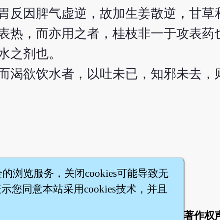
胃反因脾气虚逆，故加生姜散逆，甘草
表热，而亦用之者，桂枝非一于攻表药
水之剂也。
而渴欲饮水者，以吐未已，知邪未去，
全的浏览服务，关闭cookies可能导致无
您同意本站采用cookies技术，并且
于
联络我们
服务条款
隐私权条款
著作权
|
|
|
|