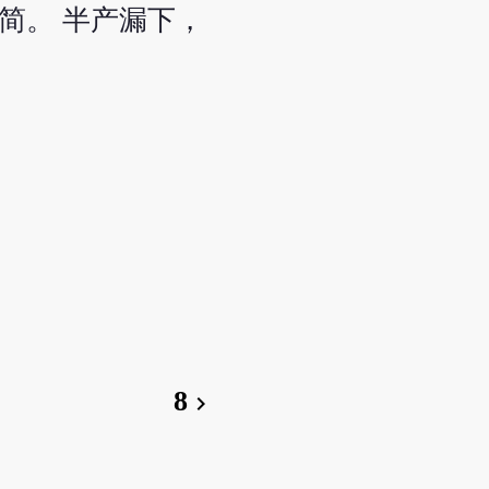
简。 半产漏下，
8
chevron_right