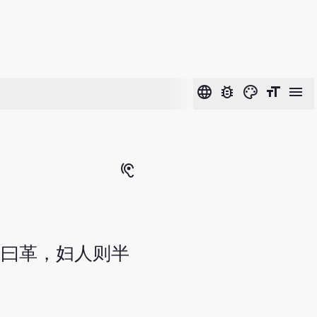
language
bug_report
color_lens
format_size
menu
hearing
名曰革，妇人则半