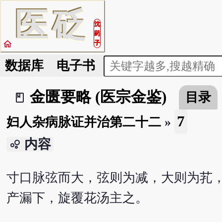
医
砭
沈
药
home
子
数据库
电子书
金匮要略 (医宗金鉴)
目录
book_2
7
妇人杂病脉证并治第二十二
»
内容
bubble_chart
寸口脉弦而大，弦则为减，大则为芤
产漏下，旋覆花汤主之。