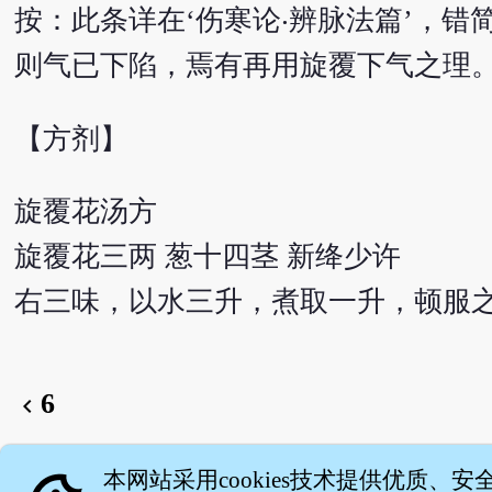
按：此条详在‘伤寒论‧辨脉法篇’，错
则气已下陷，焉有再用旋覆下气之理
【方剂】
旋覆花汤方
旋覆花三两 葱十四茎 新绛少许
右三味，以水三升，煮取一升，顿服
6
chevron_left
English version
本网站采用cookies技术提供优质、安