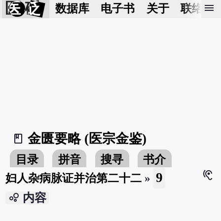
医 砭
menu
数据库
电子书
关于
联络我
金匮要略 (医宗金鉴)
book_2
目录
拼音
搜寻
书介
hearing
9
妇人杂病脉证并治第二十二
»
bubble_chart
内容