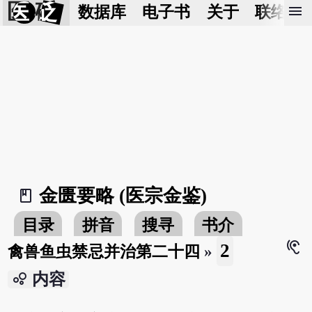
医 砭
menu
数据库
电子书
关于
联络我
金匮要略 (医宗金鉴)
book_2
目录
拼音
搜寻
书介
hearing
2
禽兽鱼虫禁忌并治第二十四
»
bubble_chart
内容