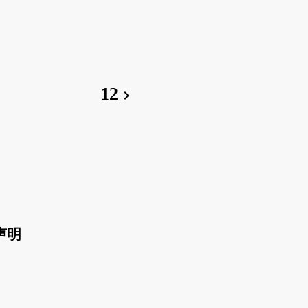
12
chevron_right
声明