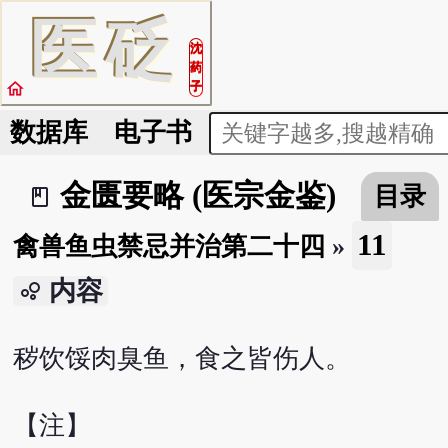
医
砭
沈
药
home
子
数据库
电子书
金匮要略 (医宗金鉴)
目录
book_2
11
禽兽鱼虫禁忌并治第二十四
»
内容
bubble_chart
秽饮馁肉臭鱼，食之皆伤人。
【注】