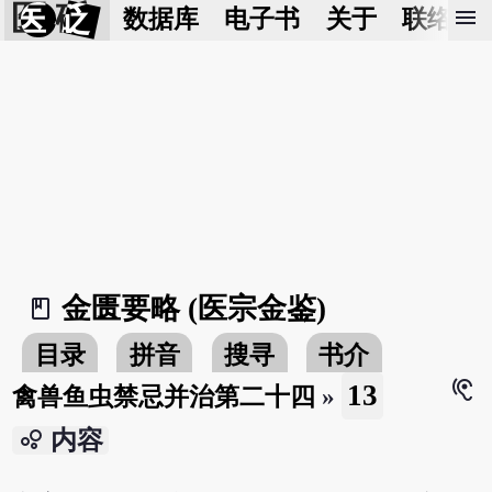
医 砭
menu
数据库
电子书
关于
联络我
金匮要略 (医宗金鉴)
book_2
目录
拼音
搜寻
书介
hearing
13
禽兽鱼虫禁忌并治第二十四
»
bubble_chart
内容