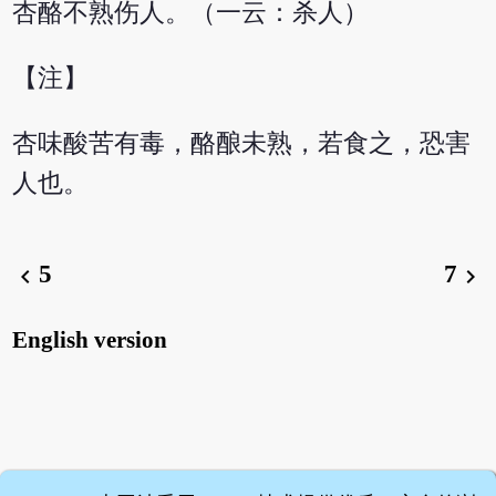
杏酪不熟伤人。（一云：杀人）
【注】
杏味酸苦有毒，酪酿未熟，若食之，恐害
人也。
5
7
chevron_left
chevron_right
English version