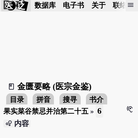
医 砭
menu
数据库
电子书
关于
联络我
金匮要略 (医宗金鉴)
book_2
目录
拼音
搜寻
书介
hearing
6
果实菜谷禁忌并治第二十五
»
bubble_chart
内容