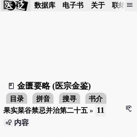
医 砭
menu
数据库
电子书
关于
联络我
金匮要略 (医宗金鉴)
book_2
目录
拼音
搜寻
书介
hearing
11
果实菜谷禁忌并治第二十五
»
bubble_chart
内容