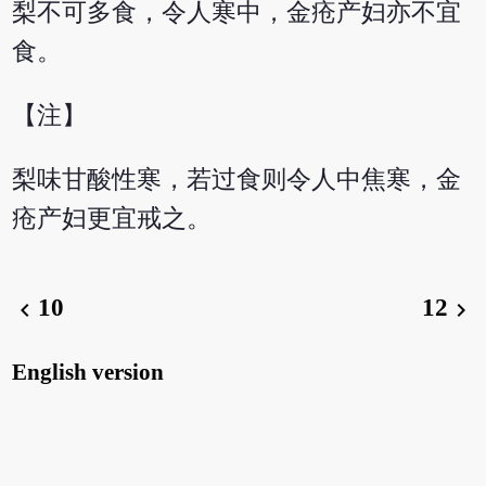
梨不可多食，令人寒中，金疮产妇亦不宜
食。
【注】
梨味甘酸性寒，若过食则令人中焦寒，金
疮产妇更宜戒之。
10
12
chevron_left
chevron_right
English version