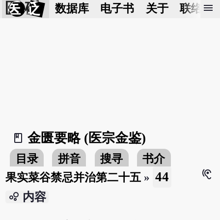
医 砭
menu
数据库
电子书
关于
联络我
金匮要略 (医宗金鉴)
book_2
目录
拼音
搜寻
书介
hearing
44
果实菜谷禁忌并治第二十五
»
bubble_chart
内容