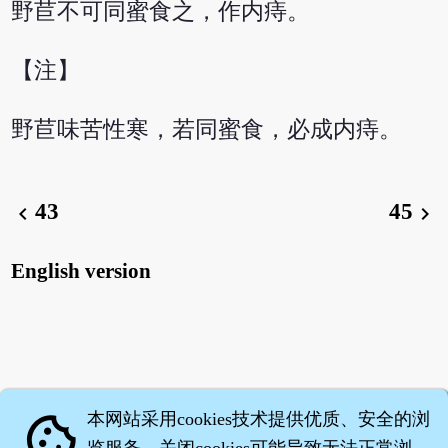
野苣不可同蜜食之，作内痔。
【注】
野苣味苦性寒，若同蜜食，必成内痔。
43
45
chevron_left
chevron_right
English version
本网站采用cookies技术提供优质、安全的浏
cookie
览服务，关闭cookies可能导致无法正常浏