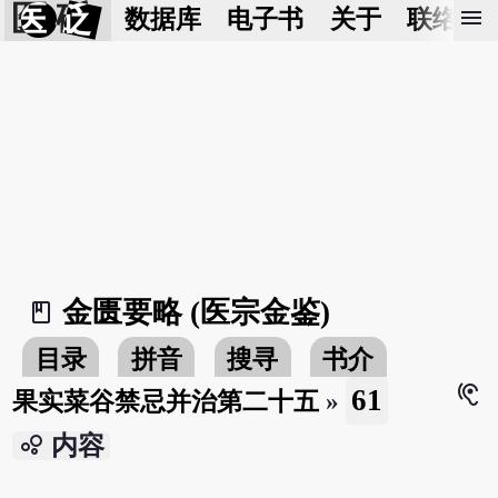
医 砭
menu
数据库
电子书
关于
联络我
金匮要略 (医宗金鉴)
book_2
目录
拼音
搜寻
书介
hearing
61
果实菜谷禁忌并治第二十五
»
bubble_chart
内容