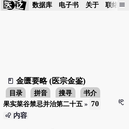
医 砭
menu
数据库
电子书
关于
联络我
金匮要略 (医宗金鉴)
book_2
目录
拼音
搜寻
书介
hearing
70
果实菜谷禁忌并治第二十五
»
bubble_chart
内容