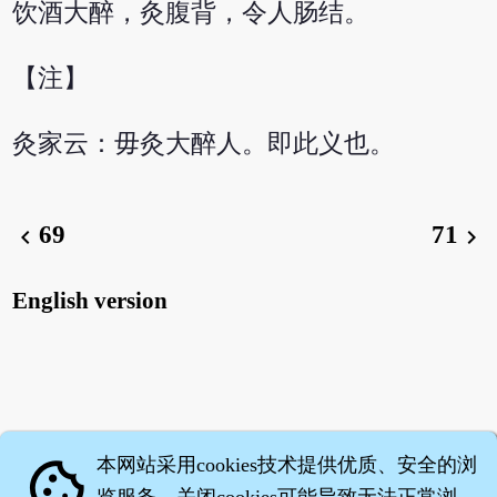
饮酒大醉，灸腹背，令人肠结。
【注】
灸家云：毋灸大醉人。即此义也。
69
71
chevron_left
chevron_right
English version
本网站采用cookies技术提供优质、安全的浏
cookie
览服务，关闭cookies可能导致无法正常浏