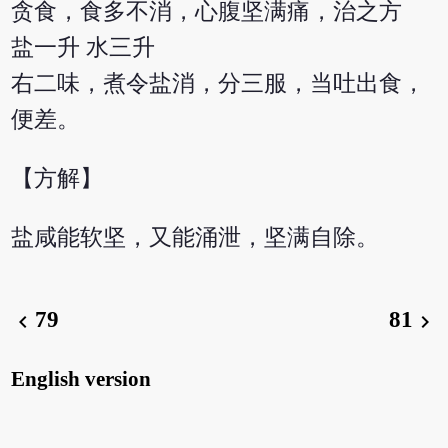
贪食，食多不消，心腹坚满痛，治之方
盐一升 水三升
右二味，煮令盐消，分三服，当吐出食，
便差。
【方解】
盐咸能软坚，又能涌泄，坚满自除。
79
81
chevron_left
chevron_right
English version