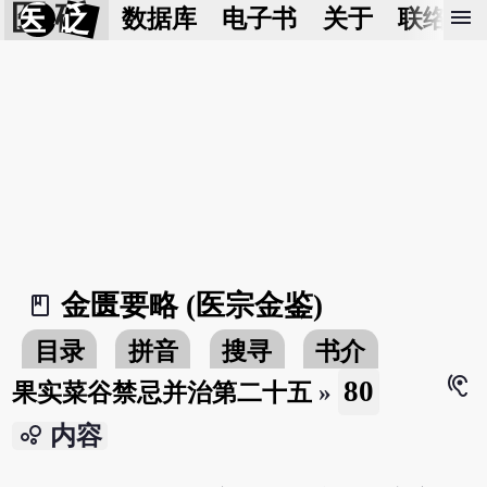
医 砭
menu
数据库
电子书
关于
联络我
金匮要略 (医宗金鉴)
book_2
目录
拼音
搜寻
书介
hearing
80
果实菜谷禁忌并治第二十五
»
bubble_chart
内容