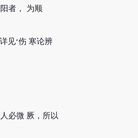
阳者， 为顺
见‘伤 寒论辨
人必微 厥，所以