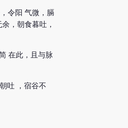
，令阳 气微，膈
无余，朝食暮吐，
简 在此，且与脉
朝吐 ，宿谷不