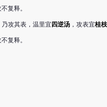
故不复释。
，乃攻其表，温里宜
四逆汤
，攻表宜
桂
故不复释。