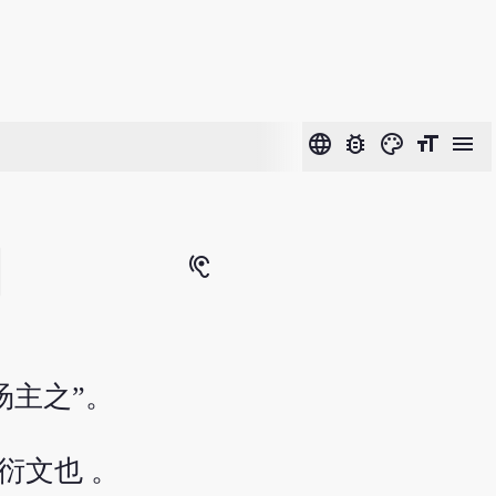
language
bug_report
color_lens
format_size
menu
hearing
汤主之”。
衍文也 。