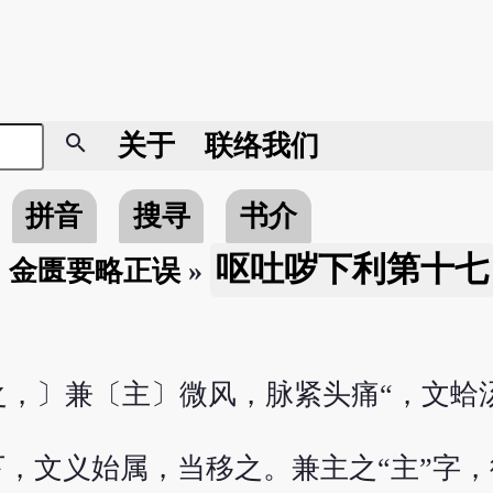
search
关于
联络我们
拼音
搜寻
书介
呕吐哕下利第十七
»
金匮要略正误
»
之，〕兼〔主〕微风，脉紧头痛“，文蛤
，文义始属，当移之。兼主之“主”字，