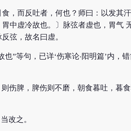
食，而反吐者，何也？师曰：以发其汗
胃中虚冷故也。〕脉弦者虚也，胃气 
脉反弦，故名曰虚。
故也”等句，已详‘伤寒论‧阳明篇’内，错
〕则伤脾，脾伤则不磨，朝食暮吐，暮食
。
，当改之。