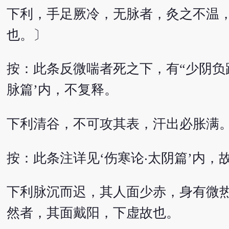
下利，手足厥冷，无脉者，灸之不温，
也。〕
按：此条反微喘者死之下，有“少阴负
脉篇’内，不复释。
下利清谷，不可攻其表，汗出必胀满
按：此条注详见‘伤寒论‧太阴篇’内，
下利脉沉而迟，其人面少赤，身有微热
然者，其面戴阳，下虚故也。