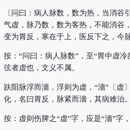
〔问曰：病人脉数，数为热，当消谷引
气虚，脉乃数，数为客热，不能消谷，
变为胃反，寒在于上，医反下之，今
按：“问曰：病人脉数”，至“胃中虚冷
弦者虚也，文义不属。
趺阳脉浮而濇，浮则为虚，“濇”〔虚
化，名曰胃反，脉紧而濇，其病难治
按：虚则伤脾之“虚”字，应是“濇”字