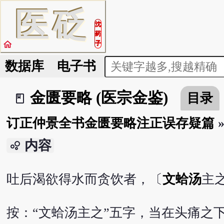
医
砭
沈
药
home
子
数据库
电子书
金匮要略 (医宗金鉴)
目录
book_2
订正仲景全书金匮要略注正误存疑篇
内容
bubble_chart
吐后渴欲得水而贪饮者，〔
文蛤汤
主
按：“文蛤汤主之”五字，当在头痛之下