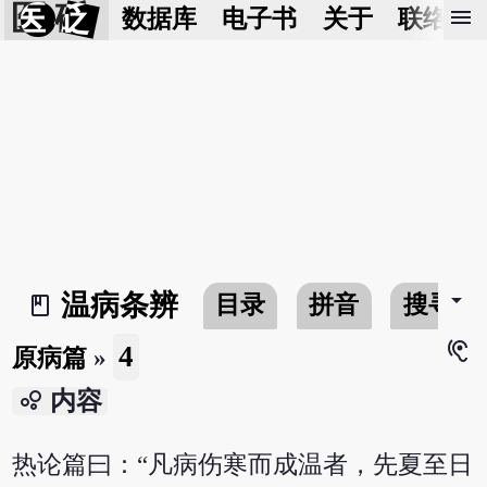
医 砭
menu
数据库
电子书
关于
联络我
arrow_drop_down
温病条辨
目录
拼音
搜寻
book_2
hearing
4
原病篇
»
bubble_chart
内容
热论篇曰：“凡病伤寒而成温者，先夏至日