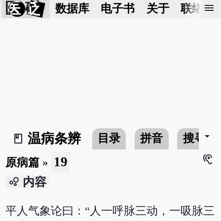
医 砭
menu
数据库
电子书
关于
联络我
arrow_drop_down
温病条辨
目录
拼音
搜寻
book_2
hearing
19
原病篇
»
bubble_chart
内容
平人气象论曰：“人一呼脉三动，一吸脉三