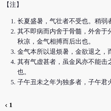
【注】
长夏盛暑，气壮者不受也。稍弱
其不即病而内舍于骨髓，外舍于
秋凉，金气相搏而后出也。
金气本所以退烦暑，金欲退之，
其有气虚甚者，虽金风亦不能击
也。
子午丑未之年为独多者，子午君
1
chevron_left