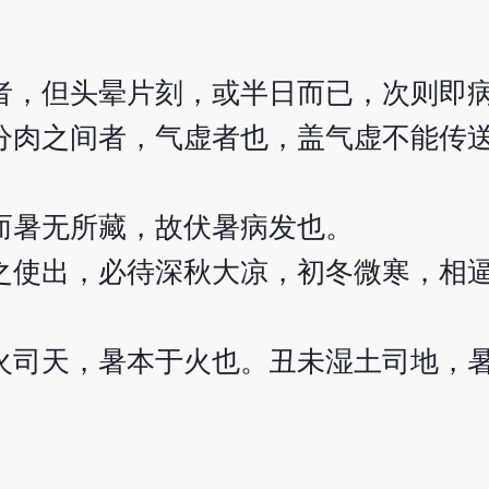
者，但头晕片刻，或半日而已，次则即
分肉之间者，气虚者也，盖气虚不能传
而暑无所藏，故伏暑病发也。
之使出，必待深秋大凉，初冬微寒，相
火司天，暑本于火也。丑未湿土司地，