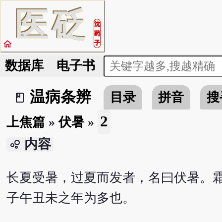
医
砭
沈
药
home
子
数据库
电子书
温病条辨
目录
拼音
搜
book_2
2
上焦篇
»
伏暑
»
内容
bubble_chart
长夏受暑，过夏而发者，名曰伏暑。
子午丑未之年为多也。