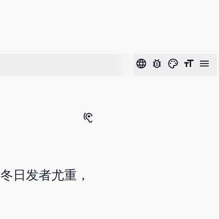
language
bug_report
color_lens
format_size
menu
hearing
，冬日发者尤重，