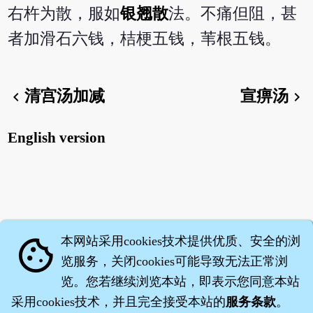
右杵为散，服如
银翘散
法。不痛但阻，甚
者加滑石六钱，桔梗五钱，苇根五钱。
清宫汤加减
宣痹汤
chevron_left
chevron_right
English version
本网站采用cookies技术提供优质、安全的浏
cookie
览服务，关闭cookies可能导致无法正常浏
览。您若继续浏览本站，即表示您同意本站
采用cookies技术，并且完全接受本站的
服务条款
。