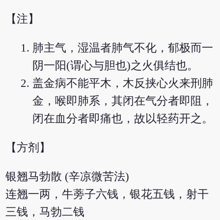
【注】
肺主气，湿温者肺气不化，郁极而一
阴一阳(谓心与胆也)之火俱结也。
盖金病不能平木，木反挟心火来刑肺
金，喉即肺系，其闭在气分者即阻，
闭在血分者即痛也，故以轻药开之。
【方剂】
银翘马勃散 (辛凉微苦法)
连翘一两，牛蒡子六钱，银花五钱，射干
三钱，马勃二钱