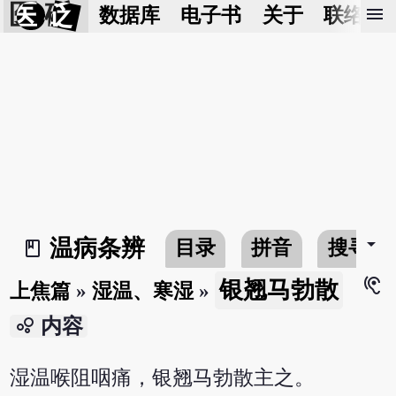
医 砭
menu
数据库
电子书
关于
联络我
arrow_drop_down
温病条辨
目录
拼音
搜寻
book_2
hearing
银翘马勃散
上焦篇
»
湿温、寒湿
»
bubble_chart
内容
湿温喉阻咽痛，银翘马勃散主之。