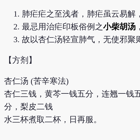
肺疟疟之至浅者，肺疟虽云易解
最忌用治疟印板俗例之
小柴胡汤
故以杏仁汤轻宣肺气，无使邪聚
【方剂】
杏仁汤 (苦辛寒法)
杏仁三钱，黄芩一钱五分，连翘一钱
分，梨皮二钱
水三杯煮取二杯，日再服。