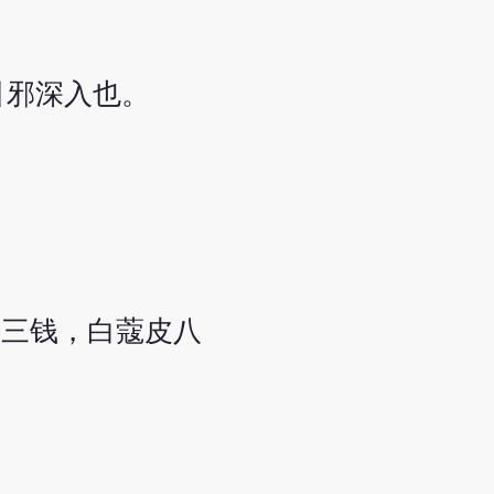
引邪深入也。
块三钱，白蔻皮八