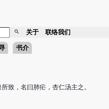
search
关于
联络我们
寻
书介
暑所致，名曰肺疟，杏仁汤主之。