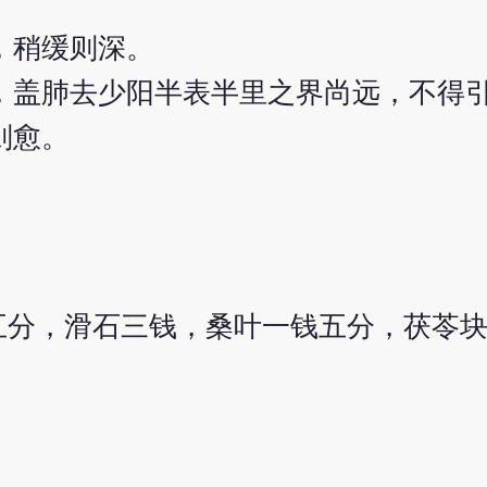
，稍缓则深。
，盖肺去少阳半表半里之界尚远，不得
则愈。
五分，滑石三钱，桑叶一钱五分，茯苓