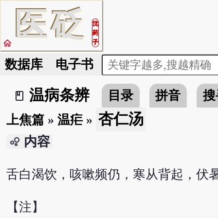
医
砭
沈
药
home
子
数据库
电子书
温病条辨
目录
拼音
搜
book_2
杏仁汤
上焦篇
»
温疟
»
内容
bubble_chart
舌白渴饮，咳嗽频仍，寒从背起，伏
【注】