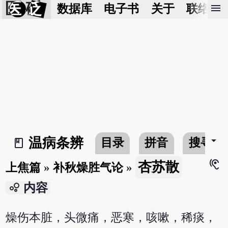
医 砭
menu
数据库
电子书
关于
联络我
arrow_drop_down
温病条辨
目录
拼音
搜寻
book_2
hearing
杏苏散
上焦篇
»
补秋燥胜气论
»
bubble_chart
内容
燥伤本脏，头微痛，恶寒，咳嗽，稀痰，