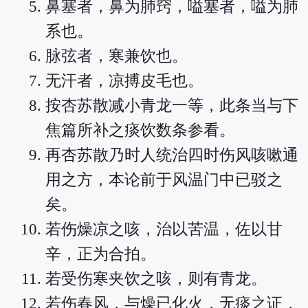
鼻塞者，鼻为肺窍，嗌塞者，嗌为肺
系也。
脉弦者，寒兼饮也。
无汗者，凉搏皮毛也。
按杏苏散减小青龙一等，此条当与下
焦篇所补之痰饮数条参看。
再杏苏散乃时人统治四时伤风咳嗽通
用之方，本论前于风温门中已驳之
矣。
若伤燥凉之咳，治以苦温，佐以甘
辛，正为合拍。
若受伤寒夹饮之咳，则有青龙。
若伤春风，与燥已化火，无痰之证，