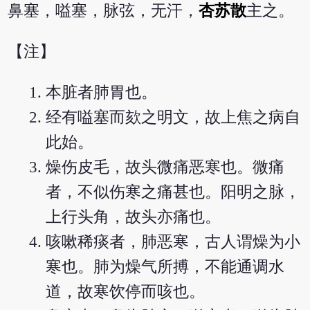
鼻塞，嗌塞，脉弦，无汗，
杏苏散
主之。
【注】
本脏者肺胃也。
经有嗌塞而欬之明文，故上焦之病自
此始。
燥伤皮毛，故头微痛恶寒也。微痛
者，不似伤寒之痛甚也。阳明之脉，
上行头角，故头亦痛也。
咳嗽稀痰者，肺恶寒，古人谓燥为小
寒也。肺为燥气所搏，不能通调水
道，故寒饮停而咳也。