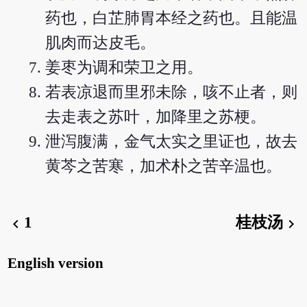
药也，白芷肺胃本经之药也。且能温
肌肉而达皮毛。
姜枣为调和荣卫之用。
若表凉退而里邪未除，咳不止者，则
去走表之苏叶，加降里之苏梗。
泄泻腹满，金气太实之里证也，故去
黄芩之苦寒，加术朴之苦辛温也。
1
桂枝汤
chevron_left
chevron_right
English version