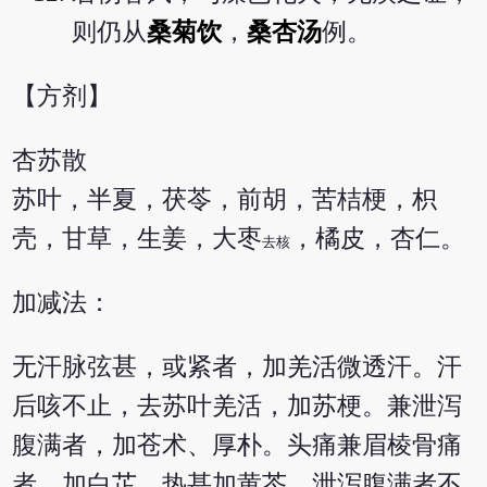
则仍从
桑菊饮
，
桑杏汤
例。
【方剂】
杏苏散
苏叶，半夏，茯苓，前胡，苦桔梗，枳
壳，甘草，生姜，大枣
，橘皮，杏仁。
去核
加减法：
无汗脉弦甚，或紧者，加羌活微透汗。汗
后咳不止，去苏叶羌活，加苏梗。兼泄泻
腹满者，加苍术、厚朴。头痛兼眉棱骨痛
者，加白芷。热甚加黄芩，泄泻腹满者不