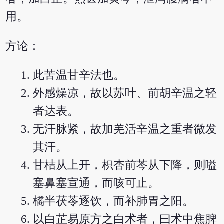
用。
方论：
此苦温甘辛法也。
外感燥凉，故以苏叶、前胡辛温之轻
者达表。
无汗脉紧，故加羌活辛温之重者微发
其汗。
甘桔从上开，枳杏前芩从下降，则嗌
塞鼻塞宣通，而咳可止。
橘半茯苓逐饮，而补肺胃之阳。
以白芷易原方之白术者，曰术中焦脾