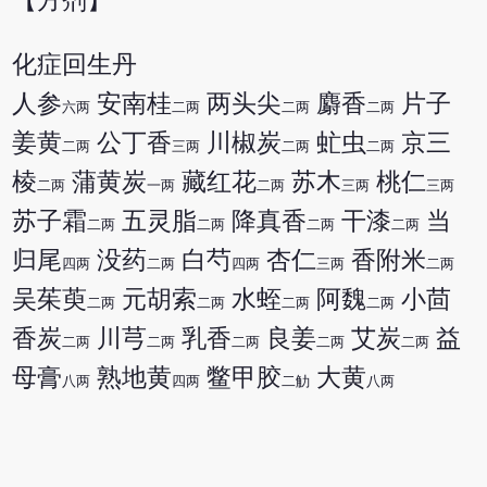
【方剂】
化症回生丹
人参
安南桂
两头尖
麝香
片子
六两
二两
二两
二两
姜黄
公丁香
川椒炭
虻虫
京三
二两
三两
二两
二两
棱
蒲黄炭
藏红花
苏木
桃仁
二两
一两
二两
三两
三两
苏子霜
五灵脂
降真香
干漆
当
二两
二两
二两
二两
归尾
没药
白芍
杏仁
香附米
四两
二两
四两
三两
二两
吴茱萸
元胡索
水蛭
阿魏
小茴
二两
二两
二两
二两
香炭
川芎
乳香
良姜
艾炭
益
二两
二两
二两
二两
二两
母膏
熟地黄
鳖甲胶
大黄
八两
四两
二觔
八两