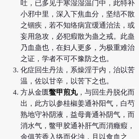
吐，已多见于寒湿湿温门中，此特补
小邪中里，深入下焦血分，坚结不散
之锢疾，若不知络病宜缓通治法，或
妄用急攻，必犯瘕散为蛊之戒。此蛊
乃血蛊也，在妇人更多，为极重难治
之证，学者不可不豫防之也。
化症回生丹法，系燥淫于内，治以苦
温，佐以甘辛，以苦下之也。
方从金匮
鳖甲煎丸
，与回生丹脱化而
出，此方以参桂椒姜通补阳气，白芍
熟地守补阴液，益母膏通补阴气，而
消水气，鳖甲胶通补肝气而消癥瘕，
余俱芳香入络而化浊，且以食血之