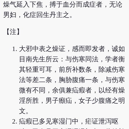
燥气延入下焦，搏于血分而成症者，无论
男妇，化症回生丹主之。
【注】
大邪中表之燥证，感而即发者，诚如
目南先生所云：与伤寒同法，学者衡
其轻重可耳，前所补数条，除减伤寒
法等差二条，胸胁腹痛一条，与伤寒
微有不同，余俱兼疝瘕者，以经有燥
淫所胜，男子㿗疝，女子少腹痛之明
文。
疝瘕已多见寒湿门中，疟证泄泻呕