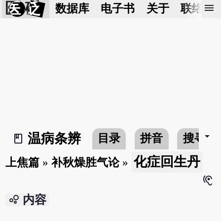
医 砭
menu
数据库
电子书
关于
联络我
arrow_drop_down
温病条辨
目录
拼音
搜寻
book_2
化症回生丹
上焦篇
»
补秋燥胜气论
»
hearing
bubble_chart
内容