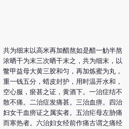
共为细末以高米再加醋熬如是醋一觔半熬
浓晒干为末三次晒干末之，共为细末，以
鳖甲益母大黄三胶和匀，再加炼蜜为丸，
重一钱五分，蜡皮封护，用时温开水和，
空心服，瘀甚之证，黄酒下。一治症结不
散不痛。二治症发痛甚。三治血痹。四治
妇女干血痨证之属实者。五治疟母左胁痛
而寒热者。六治妇女经前作痛古谓之痛经