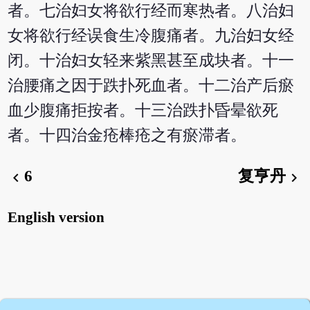
者。七治妇女将欲行经而寒热者。八治妇
女将欲行经误食生冷腹痛者。九治妇女经
闭。十治妇女轻来紫黑甚至成块者。十一
治腰痛之因于跌扑死血者。十二治产后瘀
血少腹痛拒按者。十三治跌扑昏晕欲死
者。十四治金疮棒疮之有瘀滞者。
6
复亨丹
chevron_left
chevron_right
English version