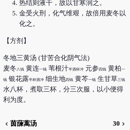
热结则液干，故以甘寒润之。
金受火刑，化气维艰，故倍用麦冬以
化之。
【方剂】
冬地三黄汤 (甘苦合化阴气法)
麦冬
黄连
苇根汁
元参
黄柏
八钱
一钱
半酒杯冲
四钱
一
银花露
细生地
黄芩
生甘草
钱
半杯酒冲
四钱
一钱
三钱
水八杯，煮取三杯，分三次服，以小便得
利为度。
茵蔯蒿汤
30
chevron_left
chevron_right