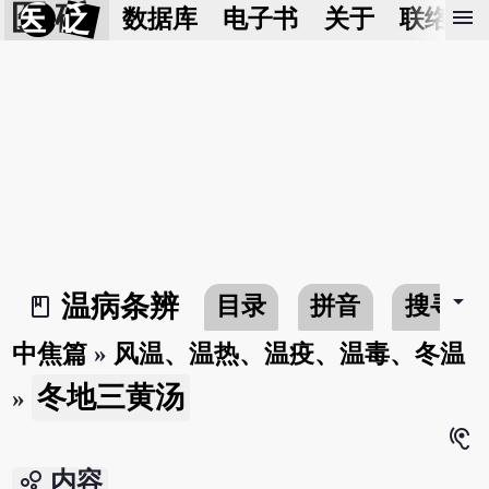
医 砭
menu
数据库
电子书
关于
联络我
arrow_drop_down
温病条辨
目录
拼音
搜寻
book_2
中焦篇
»
风温、温热、温疫、温毒、冬温
冬地三黄汤
»
hearing
bubble_chart
内容