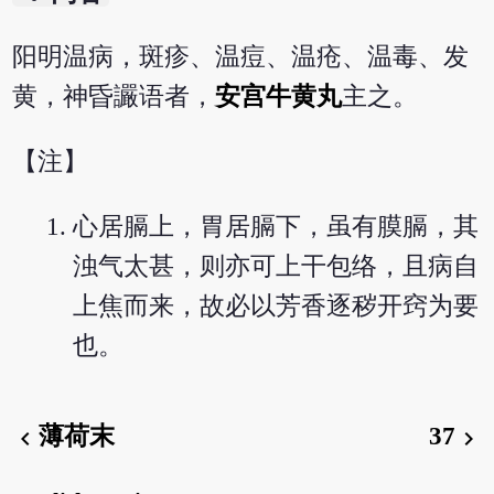
阳明温病，斑疹、温痘、温疮、温毒、发
黄，神昏讝语者，
安宫牛黄丸
主之。
【注】
心居膈上，胃居膈下，虽有膜膈，其
浊气太甚，则亦可上干包络，且病自
上焦而来，故必以芳香逐秽开窍为要
也。
薄荷末
37
chevron_left
chevron_right