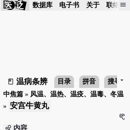
医 砭
menu
数据库
电子书
关于
联络我
arrow_drop_down
温病条辨
目录
拼音
搜寻
book_2
中焦篇
»
风温、温热、温疫、温毒、冬温
安宫牛黄丸
»
hearing
bubble_chart
内容