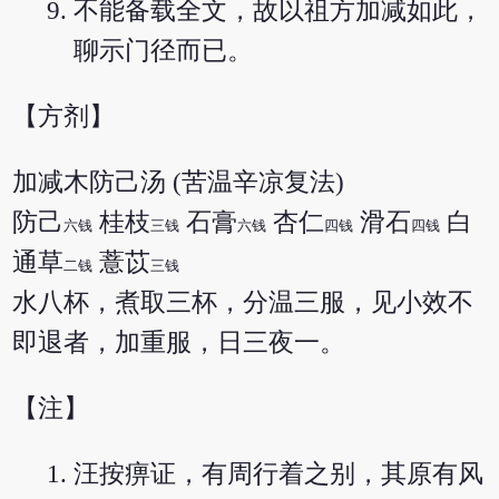
不能备载全文，故以祖方加减如此，
聊示门径而已。
【方剂】
加减木防己汤 (苦温辛凉复法)
防己
桂枝
石膏
杏仁
滑石
白
六钱
三钱
六钱
四钱
四钱
通草
薏苡
二钱
三钱
水八杯，煮取三杯，分温三服，见小效不
即退者，加重服，日三夜一。
【注】
汪按痹证，有周行着之别，其原有风