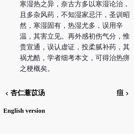
寒湿热之异，奈古方多以寒湿论治，
且多杂风药，不知湿家忌汗，圣训昭
然，寒湿固有，热湿尤多，误用辛
温，其害立见。再外感初伤气分，惟
贵宣通，误认虚证，投柔腻补药，其
祸尤酷，学者细考本文，可得治热痹
之梗概矣。
杏仁薏苡汤
疸
chevron_left
chevron_right
English version