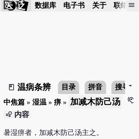
医 砭
menu
数据库
电子书
关于
联络我
arrow_drop_down
温病条辨
目录
拼音
搜寻
book_2
hearing
加减木防己汤
中焦篇
»
湿温
»
痹
»
bubble_chart
内容
暑湿痹者，加减木防己汤主之。