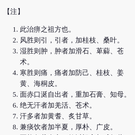
【注】
此治痹之祖方也。
风胜则引，引者，加桂枝、桑叶。
湿胜则肿，肿者加滑石、萆薢、苍
术。
寒胜则痛，痛者加防己、桂枝、姜
黄、海桐皮。
面赤口涎自出者，重加石膏、知母。
绝无汗者加羌活、苍术。
汗多者加黄耆、炙甘草。
兼痰饮者加半夏，厚朴、广皮。