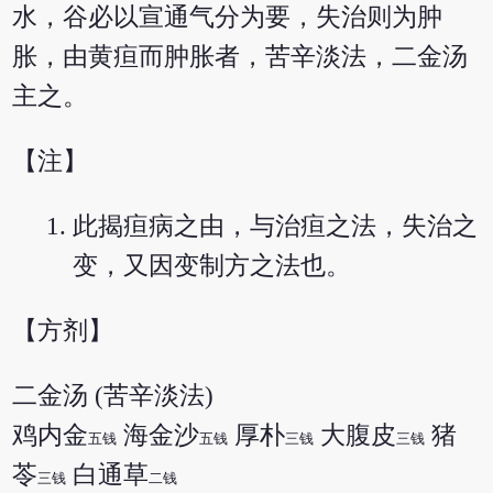
水，谷必以宣通气分为要，失治则为肿
胀，由黄疸而肿胀者，苦辛淡法，二金汤
主之。
【注】
此揭疸病之由，与治疸之法，失治之
变，又因变制方之法也。
【方剂】
二金汤 (苦辛淡法)
鸡内金
海金沙
厚朴
大腹皮
猪
五钱
五钱
三钱
三钱
苓
白通草
三钱
二钱