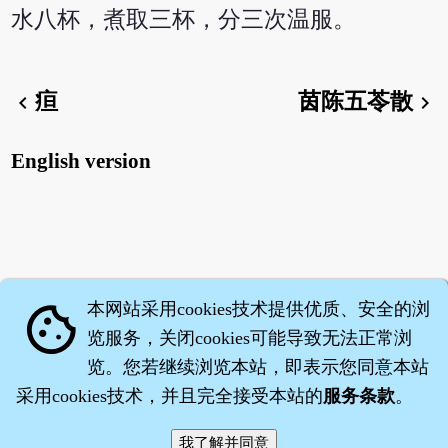
水八杯，煮取三杯，分三次温服。
疸
茵陈五苓散
chevron_left
chevron_right
English version
本网站采用cookies技术提供优质、安全的浏
cookie
览服务，关闭cookies可能导致无法正常浏
览。您若继续浏览本站，即表示您同意本站
采用cookies技术，并且完全接受本站的
服务条款
。
智橐·
医砭
·
沈药子
©2008～2026