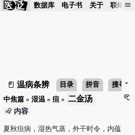
医 砭
menu
数据库
电子书
关于
联络我
arrow_drop_down
温病条辨
目录
拼音
搜寻
book_2
hearing
二金汤
中焦篇
»
湿温
»
疸
»
bubble_chart
内容
夏秋疸病，湿热气蒸，外干时令，内蕴