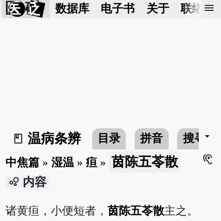
医 砭
menu
数据库
电子书
关于
联络我
arrow_drop_down
温病条辨
目录
拼音
搜寻
book_2
hearing
茵陈五苓散
中焦篇
»
湿温
»
疸
»
bubble_chart
内容
诸黄疸，小便短者，
茵陈五苓散
主之。