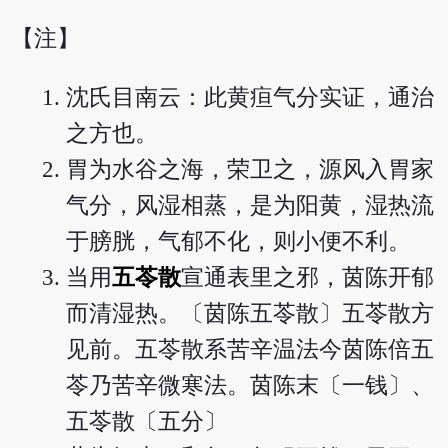
【注】
沈氏目南云：此黄疸气分实证，通治
之方也。
胃为水谷之海，荣卫之，源风入胃家
气分，风湿相蒸，是为阳黄，湿热流
于膀胱，气郁不化，则小便不利。
当用
五苓散
宣通表里之邪，茵陈开郁
而清湿热。〔茵陈五苓散〕五苓散方
见前。五苓散系苦辛温法今茵陈倍五
苓乃苦辛微寒法。茵陈末〔一钱〕、
五苓散〔五分〕