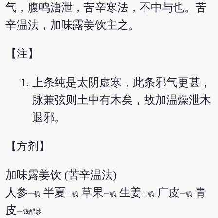
气，腹鸣溏泄，苦辛寒法，不中与也。苦
辛温法，加味露姜饮主之。
【注】
上条纯是太阴虚寒，此条邪气更甚，
脉兼弦则土中有木矣，故加温燥泄木
退邪。
【方剂】
加味露姜饮 (苦辛温法)
人参
半夏
草果
生姜
广皮
青
一钱
二钱
一钱
二钱
一钱
皮
一钱醋炒