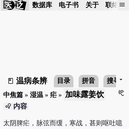
医 砭
menu
数据库
电子书
关于
联络我
arrow_drop_down
温病条辨
目录
拼音
搜寻
book_2
hearing
加味露姜饮
中焦篇
»
湿温
»
疟
»
bubble_chart
内容
太阴脾疟，脉弦而缓，寒战，甚则呕吐噫