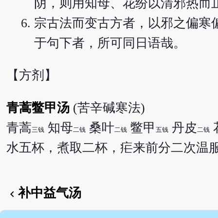
阴，则用知母、花纷以清邪热而
宗古法而变古方者，以邪之偏寒
于句下者，所可同日语哉。
【方剂】
青蒿鳖甲汤
(苦辛碱寒法)
青蒿
知母
桑叶
鳖甲
丹皮
三钱
二钱
二钱
五钱
二钱
水五杯，煮取二杯，疟来前分二次温
补中益气汤
chevron_left