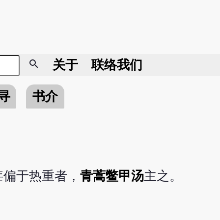
search
关于
联络我们
寻
书介
疟偏于热重者，
青蒿鳖甲汤
主之。