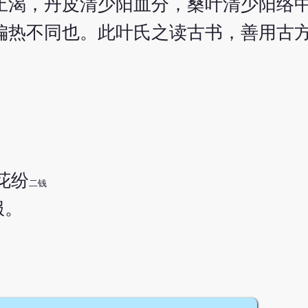
止渴，丹皮清少阳血分，桑叶清少阳络
偏热不同也。此叶氏之读古书，善用古
花纷
二钱
服。