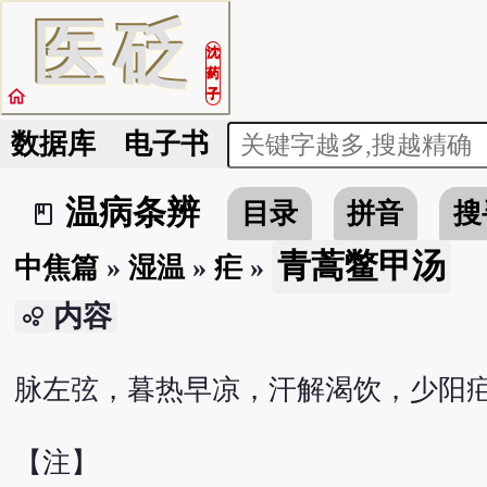
医
砭
沈
药
home
子
数据库
电子书
温病条辨
目录
拼音
搜
book_2
青蒿鳖甲汤
中焦篇
»
湿温
»
疟
»
内容
bubble_chart
脉左弦，暮热早凉，汗解渴饮，少阳
【注】