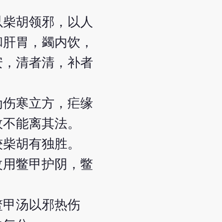
以柴胡领邪，以人
和肝胃，蠲内饮，
安，清者清，补者
为伤寒立方，疟缘
故不能离其法。
较柴胡有独胜。
改用鳖甲护阴，鳖
鳖甲汤以邪热伤