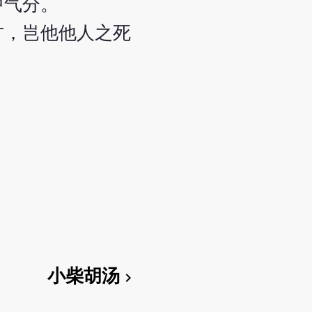
中气分。
方，岂他他人之死
小柴胡汤
chevron_right