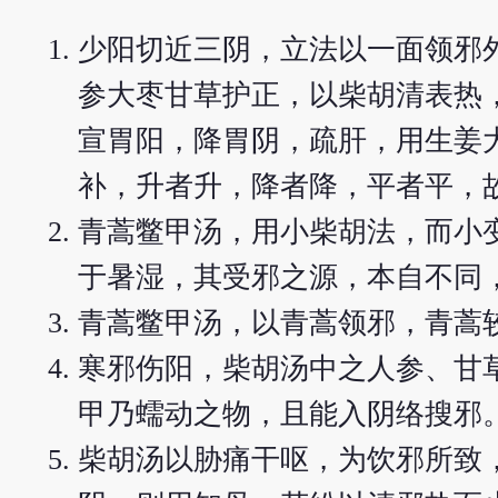
少阳切近三阴，立法以一面领邪
参大枣甘草护正，以柴胡清表热
宣胃阳，降胃阴，疏肝，用生姜
补，升者升，降者降，平者平，
青蒿鳖甲汤，用小柴胡法，而小
于暑湿，其受邪之源，本自不同
青蒿鳖甲汤，以青蒿领邪，青蒿
寒邪伤阳，柴胡汤中之人参、甘
甲乃蠕动之物，且能入阴络搜邪
柴胡汤以胁痛干呕，为饮邪所致