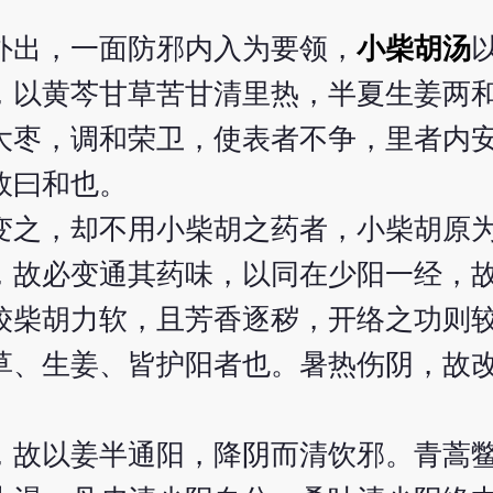
外出，一面防邪内入为要领，
小柴胡汤
，以黄芩甘草苦甘清里热，半夏生姜两
大枣，调和荣卫，使表者不争，里者内
故曰和也。
变之，却不用小柴胡之药者，小柴胡原
，故必变通其药味，以同在少阳一经，
较柴胡力软，且芳香逐秽，开络之功则
草、生姜、皆护阳者也。暑热伤阴，故
。
，故以姜半通阳，降阴而清饮邪。青蒿