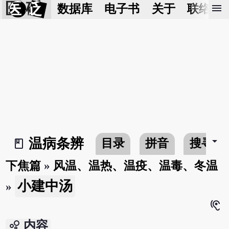
医 砭
menu
数据库
电子书
关于
联络我
arrow_drop_down
温病条辨
目录
拼音
搜寻
book_2
下焦篇
»
风温、温热、温疫、温毒、冬温
小建中汤
»
hearing
bubble_chart
内容