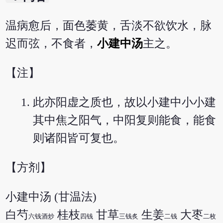
温病愈后，面色萎黄，舌淡不欲饮水，脉
迟而弦，不食者，
小建中汤
主之。
【注】
此亦阳虚之质也，故以小建中小小建
其中焦之阳气，中阳复则能食，能食
则诸阳皆可复也。
【方剂】
小建中汤 (甘温法)
白芍
桂枝
甘草
生姜
大枣
六钱酒炒
四钱
三钱炙
二钱
二枚