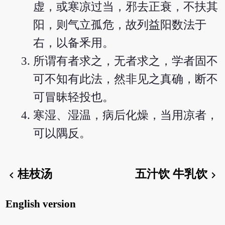
虚，或寒凉过当，邪去正衰，不扶其
阳，则气立孤危，故列益阳数法于
右，以备釆用。
所谓有者求之，无者求之，学者固不
可不知有此法，然非见之真确，断不
可冒昧轻投也。
寒湿、湿温，病后化燥，当用凉者，
可以隅反。
桂枝汤
五汁饮 牛乳饮
chevron_left
chevron_right
English version