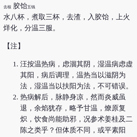
胶饴
去核
五钱
水八杯，煮取三杯，去渣，入胶饴，上火
烊化，分温三服。
【注】
汪按温热病，虑涸其阴，湿温病虑虚
其阳，病后调理，温热当以滋阴为
法，湿温当以扶阳为法，不可错误。
热病解后，脉静身凉，然而炎威虽
退，余焰犹存，略予甘温，燎原复
炽，饮食尚能助邪，况参术姜桂及二
陈之类乎？但体质不同，或平素阳