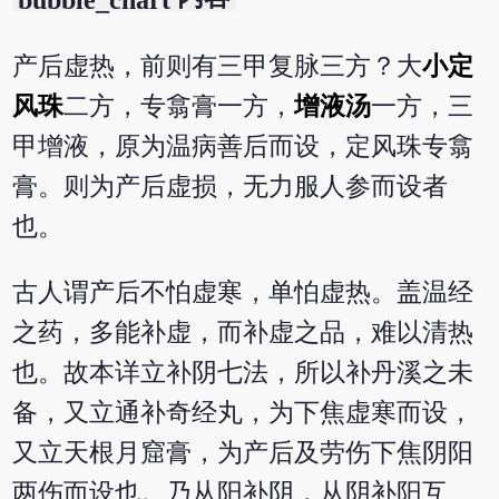
bubble_chart
产后虚热，前则有三甲复脉三方？大
小定
风珠
二方，专翕膏一方，
增液汤
一方，三
甲增液，原为温病善后而设，定风珠专翕
膏。则为产后虚损，无力服人参而设者
也。
古人谓产后不怕虚寒，单怕虚热。盖温经
之药，多能补虚，而补虚之品，难以清热
也。故本详立补阴七法，所以补丹溪之未
备，又立通补奇经丸，为下焦虚寒而设，
又立天根月窟膏，为产后及劳伤下焦阴阳
两伤而设也。乃从阳补阴，从阴补阳互