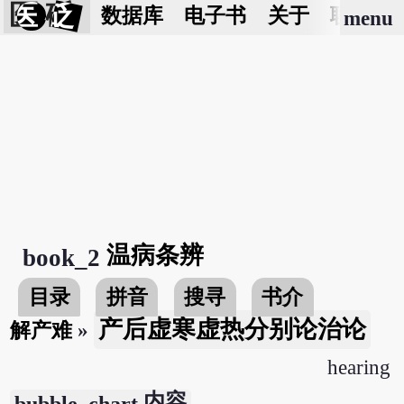
医 砭
数据库
电子书
关于
联络我
menu
温病条辨
book_2
目录
拼音
搜寻
书介
产后虚寒虚热分别论治论
解产难
»
hearing
内容