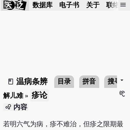
医 砭
menu
数据库
电子书
关于
联络我
arrow_drop_down
温病条辨
目录
拼音
搜寻
book_2
hearing
疹论
解儿难
»
bubble_chart
内容
若明六气为病，疹不难治，但疹之限期最