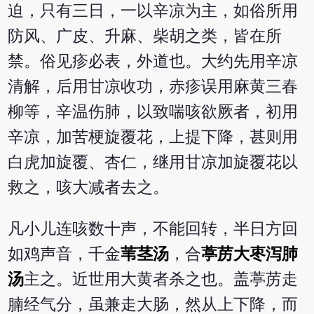
迫，只有三日，一以辛凉为主，如俗所用
防风、广皮、升麻、柴胡之类，皆在所
禁。俗见疹必表，外道也。大约先用辛凉
清解，后用甘凉收功，赤疹误用麻黄三春
柳等，辛温伤肺，以致喘咳欲厥者，初用
辛凉，加苦梗旋覆花，上提下降，甚则用
白虎加旋覆、杏仁，继用甘凉加旋覆花以
救之，咳大减者去之。
凡小儿连咳数十声，不能回转，半日方回
如鸡声音，千金
苇茎汤
，合
葶苈大枣泻肺
汤
主之。近世用大黄者杀之也。盖葶苈走
腩经气分，虽兼走大肠，然从上下降，而