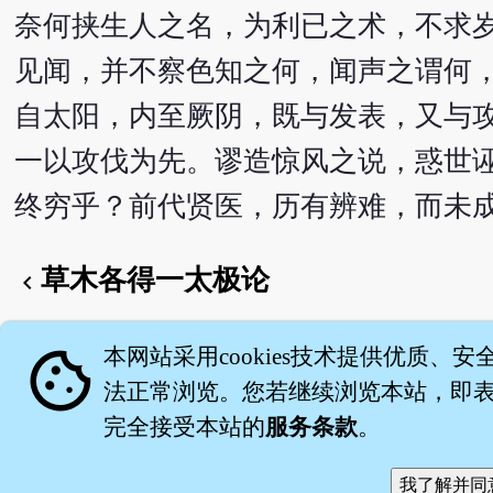
奈何挟生人之名，为利已之术，不求
见闻，并不察色知之何，闻声之谓何
自太阳，内至厥阴，既与发表，又与
一以攻伐为先。谬造惊风之说，惑世
终穷乎？前代贤医，历有辨难，而未
草木各得一太极论
chevron_left
English version
cookie
本网站采用cookies技术提供优质、安
法正常浏览。您若继续浏览本站，即表示
完全接受本站的
服务条款
。
关