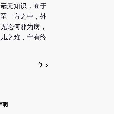
，毫无知识，囿于
甚至一方之中，外
，无论何邪为病，
之儿之难，宁有终
ㄅ
chevron_right
声明