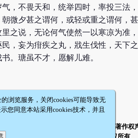
岁气，不畏天和，统举四时，率投三法
，朝微夕甚之谓何，或轻或重之谓何，
攻里之说，无论何气使然一以寒凉为准
诬民，妄为疳疾之丸，戕生伐性，天下
成书。瑭虽不才，愿解儿难。
全的浏览服务，关闭cookies可能导致无
您同意本站采用cookies技术，并且
于
联络我们
服务条款
隐私权条款
著作权
|
|
|
|
智橐·
医砭
·
沈药子
©2008～2026
著作权所有