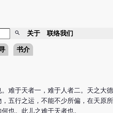
search
关于
联络我们
寻
书介
也。难于天者一，难于人者二。天之大
物，五行之运，不能不少所偏，在天原
如何也。此儿之难于天者也。