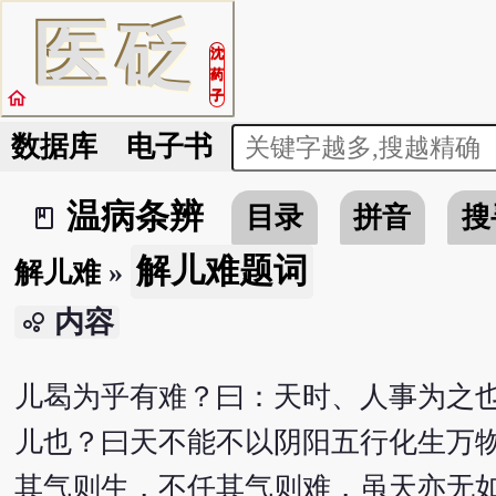
医
砭
沈
药
home
子
数据库
电子书
温病条辨
目录
拼音
搜
book_2
解儿难题词
解儿难
»
内容
bubble_chart
儿曷为乎有难？曰：天时、人事为之
儿也？曰天不能不以阴阳五行化生万
其气则生，不任其气则难，虽天亦无