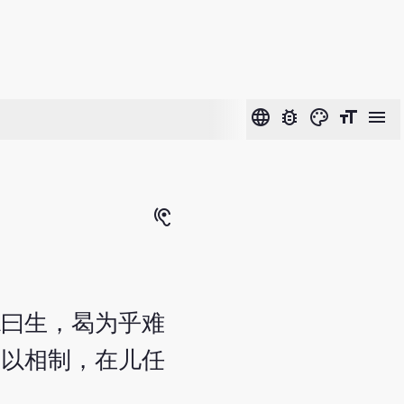
language
bug_report
color_lens
format_size
menu
hearing
德曰生，曷为乎难
所以相制，在儿任