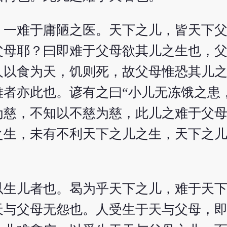
，一难于庸陋之医。天下之儿，皆天下
父母耶？曰即难于父母欲其儿之生也，
人以食为天，饥则死，故父母惟恐其儿
者亦此也。谚有之曰“小儿无冻饿之患
为慈，不知以不慈为慈，此儿之难于父
之生，未有不利天下之儿之生，天下之
以生儿者也。曷为乎天下之儿，难于天
天与父母无怨也。人受生于天与父母，