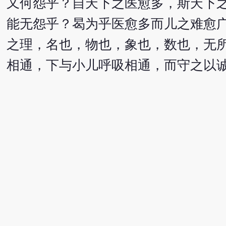
又何怨乎？自天下之医愈多，斯天下
能无怨乎？曷为乎医愈多而儿之难愈
之理，名也，物也，象也，数也，无
相通，下与小儿呼吸相通，而守之以