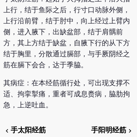
上行，结于鱼际之后，行寸口动脉外侧，
上行沿前臂，结于肘中，向上经过上臂内
侧，进入腋下，出缺盆部，结于肩髃前
方，其上方结于缺盆，自腋下行的从下方
结于胸里，分散通过膈部，与手厥阴经之
筋在膈下会合，达于季脇。
其病症：在本经筋循行处，可出现支撑不
适、拘挛掣痛，重者可成息赉病，脇肋拘
急，上逆吐血。
手太阳经筋
手阳明经筋
chevron_left
chevron_right