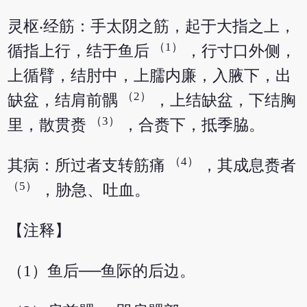
灵枢‧经筋：手太阴之筋，起于大指之上，
（1）
循指上行，结于鱼后
，行寸口外侧，
上循臂，结肘中，上臑内廉，入腋下，出
（2）
缺盆，结肩前髃
，上结缺盆，下结胸
（3）
里，散贯赉
，合赉下，抵季脇。
（4）
其病：所过者支转筋痛
，其成息赉者
（5）
，胁急、吐血。
【注释】
（1）鱼后──鱼际的后边。