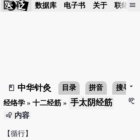
医 砭
menu
数据库
电子书
关于
联络我
arrow_drop_down
中华针灸
目录
拼音
搜寻
book_2
hearing
手太阴经筋
经络学
»
十二经筋
»
bubble_chart
内容
【循行】