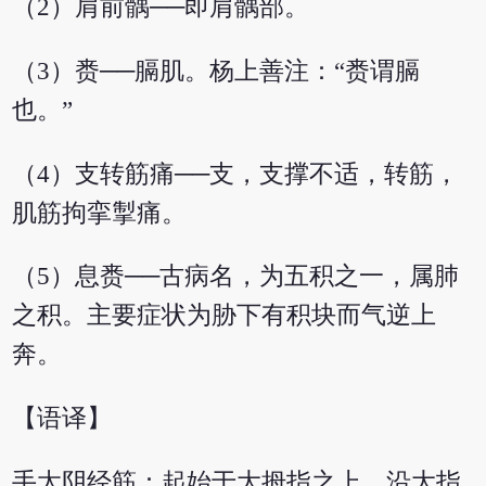
（2）肩前髃──即肩髃部。
（3）赉──膈肌。杨上善注：“赉谓膈
也。”
（4）支转筋痛──支，支撑不适，转筋，
肌筋拘挛掣痛。
（5）息赉──古病名，为五积之一，属肺
之积。主要症状为胁下有积块而气逆上
奔。
【语译】
手太阴经筋：起始于大拇指之上，沿大指