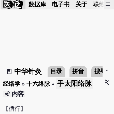
医 砭
menu
数据库
电子书
关于
联络我
arrow_drop_down
中华针灸
目录
拼音
搜寻
book_2
hearing
手太阳络脉
经络学
»
十六络脉
»
bubble_chart
内容
【循行】