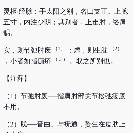
灵枢‧经脉：手太阳之别，名曰支正。上腕
五寸，内注少阴；其别者，上走肘，络肩
髃。
（1）
（2）
实，则节弛肘废
；虚，则生肬
（
3
）
，小者如指痂疥
。取之所别也。
【注释】
（1）节弛肘废──指肩肘部关节松弛痿废
不用。
（2）肬──音由。与疣通，赘生在皮肤上