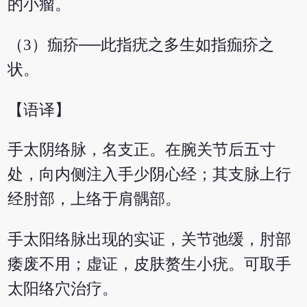
的小瘤。
（3）痂疥──此指疣之多生如指痂疥之
状。
【语译】
手太阴络脉，名支正。在腕关节后五寸
处，向内侧注入手少阴心经；其支脉上行
经肘部，上络于肩髃部。
手太阳络脉出现的实证，关节弛缓，肘部
痿废不用；虚证，皮肤赘生小疣。可取手
太阳络穴治疗。