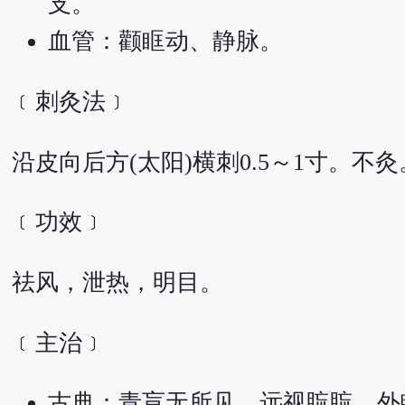
支。
血管：颧眶动、静脉。
﹝刺灸法﹞
沿皮向后方(太阳)横刺0.5～1寸。不灸
﹝功效﹞
祛风，泄热，明目。
﹝主治﹞
古典：青盲无所见，远视䀮䀮，外