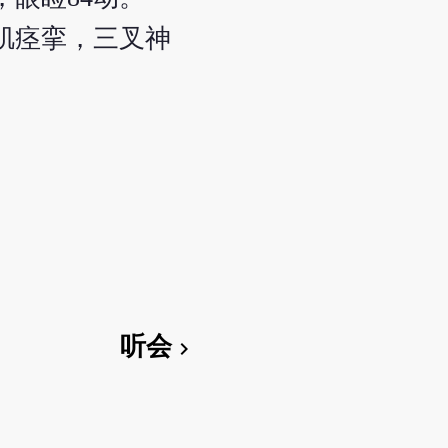
肌痉挛，三叉神
听会
chevron_right