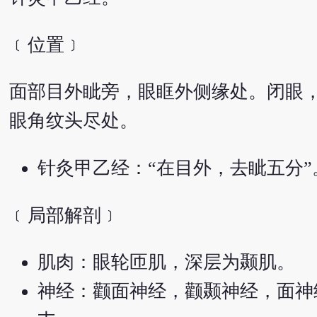
﹝位置﹞
面部目外眦旁，眼眶外侧缘处。闭眼
眼角纹头尽处。
针灸甲乙经：“在目外，去眦五分”
﹝局部解剖﹞
肌肉：眼轮匝肌，深层为颞肌。
神经：颧面神经，颧颞神经，面神