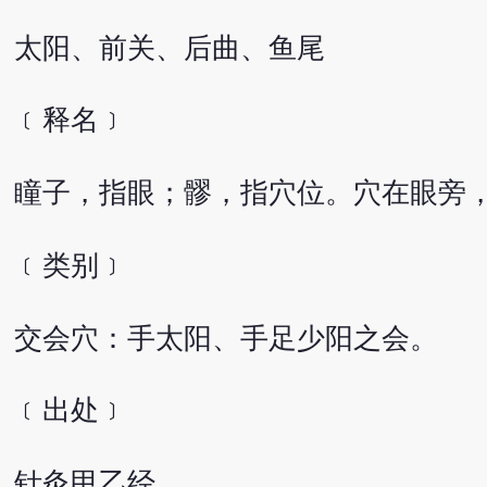
太阳、前关、后曲、鱼尾
﹝释名﹞
瞳子，指眼；髎，指穴位。穴在眼旁，
﹝类别﹞
交会穴：手太阳、手足少阳之会。
﹝出处﹞
针灸甲乙经。