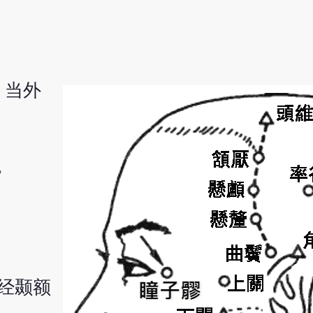
，当外
。
经颞额