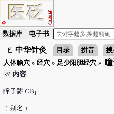
医
砭
沈
药
home
子
数据库
电子书
中华针灸
目录
拼音
搜
book_2
瞳
人体腧穴
»
经穴
»
足少阳胆经穴
»
内容
bubble_chart
瞳子髎 GB
1
﹝别名﹞