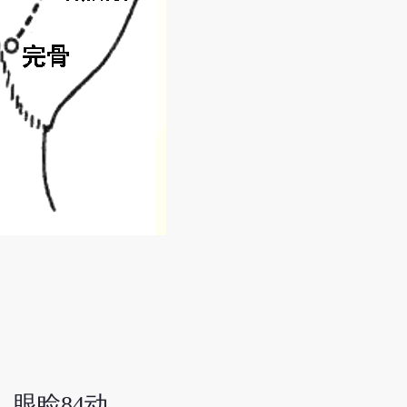
眼睑84动。