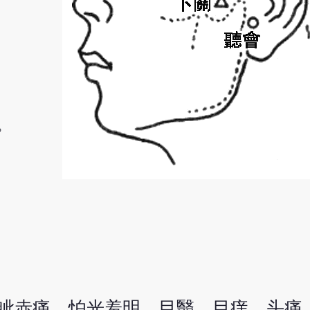
。
眦赤痛，怕光羞明，目翳，目痒，头痛，