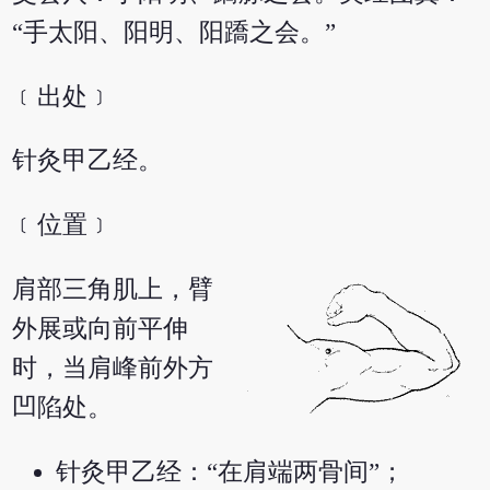
“手太阳、阳明、阳蹻之会。”
﹝出处﹞
针灸甲乙经。
﹝位置﹞
肩部三角肌上，臂
外展或向前平伸
时，当肩峰前外方
凹陷处。
针灸甲乙经：“在肩端两骨间”；