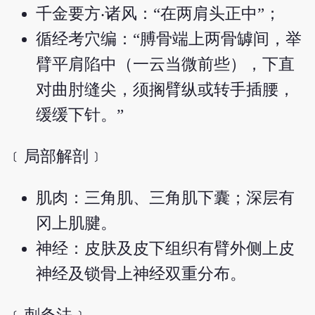
千金要方‧诸风：“在两肩头正中”；
循经考穴编：“膊骨端上两骨罅间，举
臂平肩陷中（一云当微前些），下直
对曲肘缝尖，须搁臂纵或转手插腰，
缓缓下针。”
﹝局部解剖﹞
肌肉：三角肌、三角肌下囊；深层有
冈上肌腱。
神经：皮肤及皮下组织有臂外侧上皮
神经及锁骨上神经双重分布。