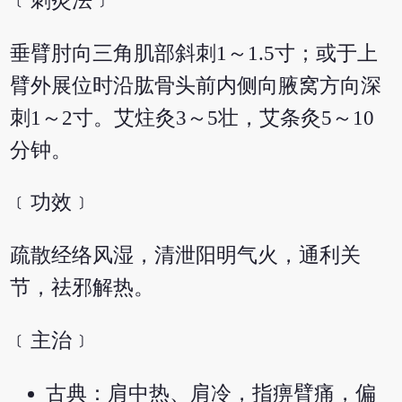
﹝刺灸法﹞
垂臂肘向三角肌部斜刺1～1.5寸；或于上
臂外展位时沿肱骨头前内侧向腋窝方向深
刺1～2寸。艾炷灸3～5壮，艾条灸5～10
分钟。
﹝功效﹞
疏散经络风湿，清泄阳明气火，通利关
节，祛邪解热。
﹝主治﹞
古典：肩中热、肩冷，指痹臂痛，偏