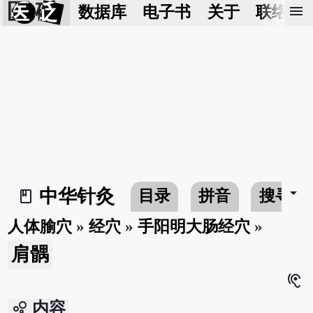
医 砭
menu
数据库
电子书
关于
联络我
arrow_drop_down
中华针灸
目录
拼音
搜寻
book_2
人体腧穴
»
经穴
»
手阳明大肠经穴
»
肩髃
hearing
bubble_chart
内容