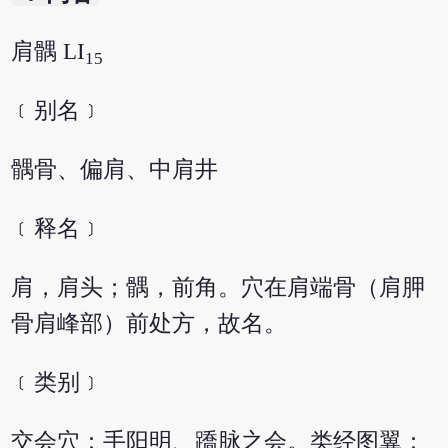
肩髃 LI
15
﹝别名﹞
髃骨、偏肩、中肩井
﹝释名﹞
肩，肩头；髃，前角。穴在肩端骨（肩胛
骨肩峰部）前处方，故名。
﹝类别﹞
交会穴：手阳明、蹻脉之会。类经图翼：