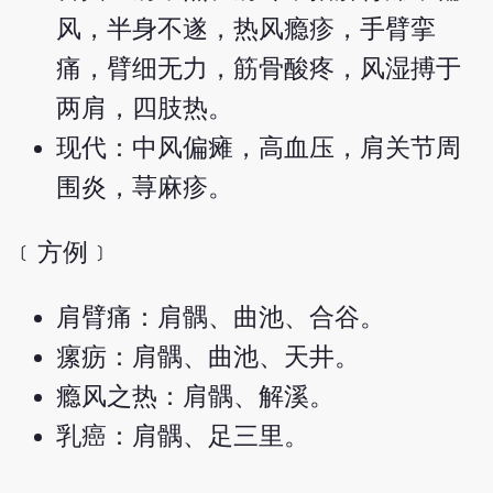
风，半身不遂，热风瘾疹，手臂挛
痛，臂细无力，筋骨酸疼，风湿搏于
两肩，四肢热。
现代：中风偏瘫，高血压，肩关节周
围炎，荨麻疹。
﹝方例﹞
肩臂痛：肩髃、曲池、合谷。
瘰疬：肩髃、曲池、天井。
瘾风之热：肩髃、解溪。
乳癌：肩髃、足三里。