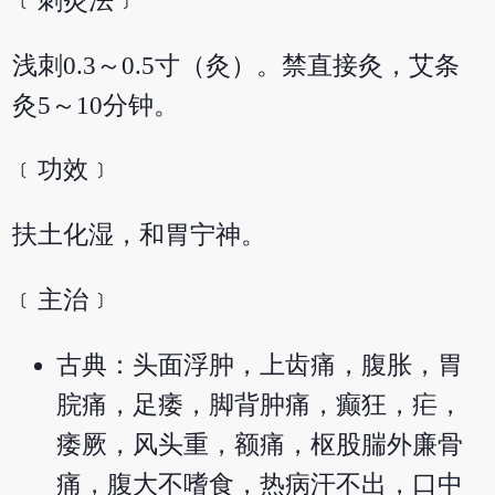
﹝刺灸法﹞
浅刺0.3～0.5寸（灸）。禁直接灸，艾条
灸5～10分钟。
﹝功效﹞
扶土化湿，和胃宁神。
﹝主治﹞
古典：头面浮肿，上齿痛，腹胀，胃
脘痛，足痿，脚背肿痛，癫狂，疟，
痿厥，风头重，额痛，枢股腨外廉骨
痛，腹大不嗜食，热病汗不出，口中