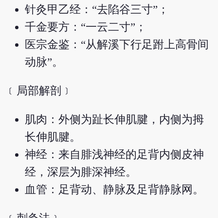
针灸甲乙经：“去陷谷三寸”；
千金要方：“一云二寸”；
医宗金鉴：“从解溪下行足跗上高骨间
动脉”。
﹝局部解剖﹞
肌肉：外侧为趾长伸肌腱，内侧为拇
长伸肌腱。
神经：来自腓浅神经的足背内侧皮神
经，深层为腓深神经。
血管：足背动、静脉及足背静脉网。