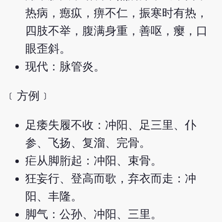
热病，瘛疭，痹不仁，振寒时有热，
四肢不举，腹满身重，善呕，瘿，口
眼歪斜。
现代：脉管炎。
﹝方例﹞
足痿失履不收：冲阳、足三里、仆
参、飞扬、复溜、完骨。
疟从脚胻起：冲阳、束骨。
狂妄行、登高而歌，弃衣而走：冲
阳、丰隆。
脚气：公孙、冲阳、三里。