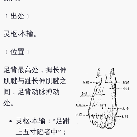
﹝出处﹞
灵枢‧本输。
﹝位置﹞
足背最高处，拇长伸
肌腱与趾长伸肌腱之
间，足背动脉搏动
处。
灵枢‧本输：“足跗
上五寸陷者中”；