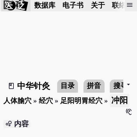
医 砭
menu
数据库
电子书
关于
联络我
arrow_drop_down
中华针灸
目录
拼音
搜寻
book_2
冲阳
人体腧穴
»
经穴
»
足阳明胃经穴
»
hearing
bubble_chart
内容