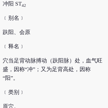
冲阳 ST
42
﹝别名﹞
趺阳、会原
﹝释名﹞
穴当足背动脉搏动（趺阳脉）处，血气旺
盛，因称“冲”；又为足背高处，因称
“阳”。
﹝类别﹞
原穴。