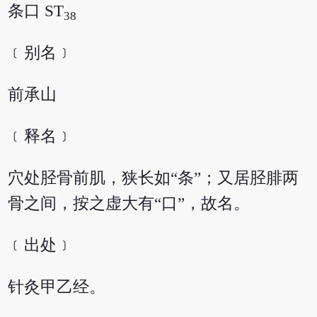
条口 ST
38
﹝别名﹞
前承山
﹝释名﹞
穴处胫骨前肌，狭长如“条”；又居胫腓两
骨之间，按之虚大有“口”，故名。
﹝出处﹞
针灸甲乙经。