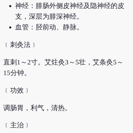
神经：腓肠外侧皮神经及隐神经的皮
支，深层为腓深神经。
血管：胫前动、静脉。
﹝刺灸法﹞
直刺1～2寸。艾炷灸3～5壮，艾条灸5～
15分钟。
﹝功效﹞
调肠胃，利气，清热。
﹝主治﹞