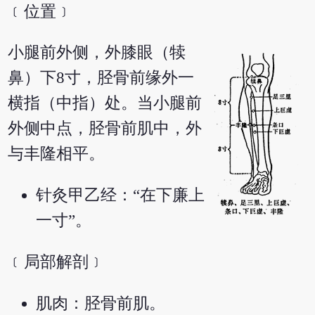
﹝位置﹞
小腿前外侧，外膝眼（犊
鼻）下8寸，胫骨前缘外一
横指（中指）处。当小腿前
外侧中点，胫骨前肌中，外
与丰隆相平。
针灸甲乙经：“在下廉上
一寸”。
﹝局部解剖﹞
肌肉：胫骨前肌。