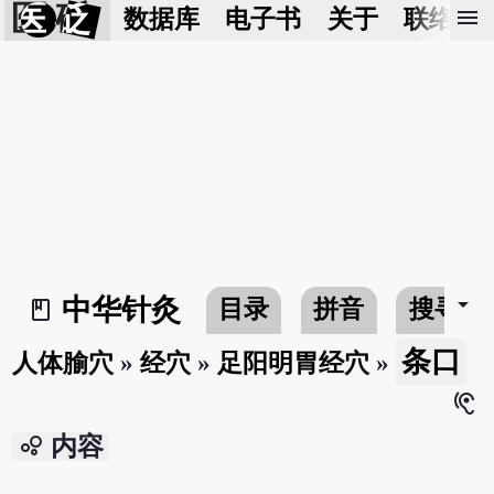
医 砭
menu
数据库
电子书
关于
联络我
arrow_drop_down
中华针灸
目录
拼音
搜寻
book_2
条口
人体腧穴
»
经穴
»
足阳明胃经穴
»
hearing
bubble_chart
内容