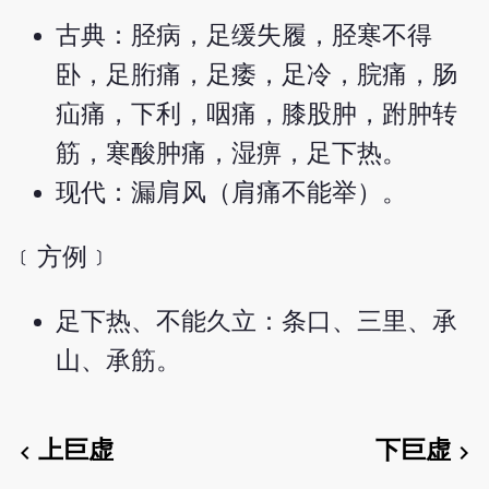
古典：胫病，足缓失履，胫寒不得
卧，足胻痛，足痿，足冷，脘痛，肠
疝痛，下利，咽痛，膝股肿，跗肿转
筋，寒酸肿痛，湿痹，足下热。
现代：漏肩风（肩痛不能举）。
﹝方例﹞
足下热、不能久立：条口、三里、承
山、承筋。
上巨虚
下巨虚
chevron_left
chevron_right