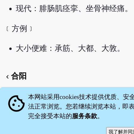
现代：腓肠肌痉挛、坐骨神经痛。
﹝方例﹞
大小便难：承筋、大都、大敦。
合阳
chevron_left
English version
cookie
本网站采用cookies技术提供优质、安
法正常浏览。您若继续浏览本站，即表示
完全接受本站的
服务条款
。
关