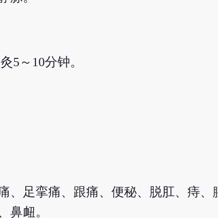
灸5～10分钟。
痛、足挛痛、跟痛、便秘、脱肛、痔、
、鼻衄。