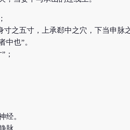
；
同身寸之五寸，上承郄中之穴，下当申脉
者中也”。
”；
神经。
静脉。