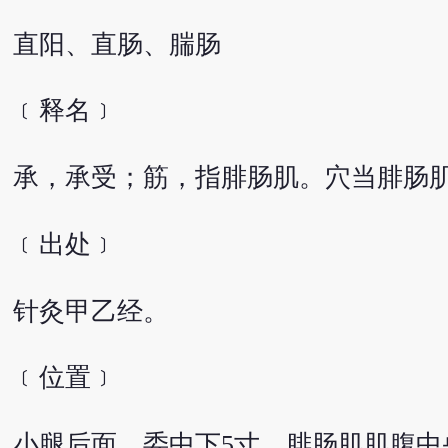
直阳、直肠、腨肠
﹝释名﹞
承，承受；筋，指腓肠肌。穴当腓肠
﹝出处﹞
针灸甲乙经。
﹝位置﹞
小腿后面，委中下5寸，腓肠肌肌腹中