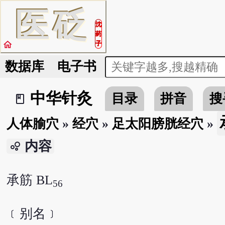
医
砭
沈
药
home
子
数据库
电子书
中华针灸
目录
拼音
搜
book_2
人体腧穴
»
经穴
»
足太阳膀胱经穴
»
内容
bubble_chart
承筋 BL
56
﹝别名﹞