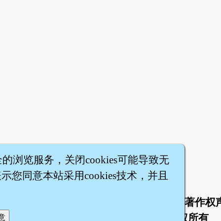
全的浏览服务，关闭cookies可能导致无
您同意本站采用cookies技术，并且
于
联络我们
服务条款
隐私权条款
著作权
|
|
|
|
智橐·
医砭
·
沈药子
©2008～2026
著作权所有