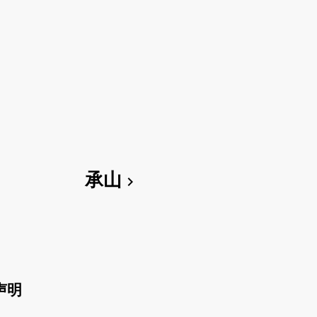
承山
chevron_right
声明