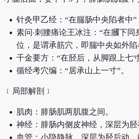
针灸甲乙经：“在腨肠中央陷者中”
素问‧刺腰痛论王冰注：“在膕下
位，是谓承筋穴，即腨中央如外陷
千金要方：“在胫后，从脚跟上七寸
循经考穴编：“居承山上一寸”。
﹝局部解剖﹞
肌肉：腓肠肌两肌腹之间。
神经：腓肠内侧皮神经，深层为胫
血管：小隐静脉，深层为胫后动、