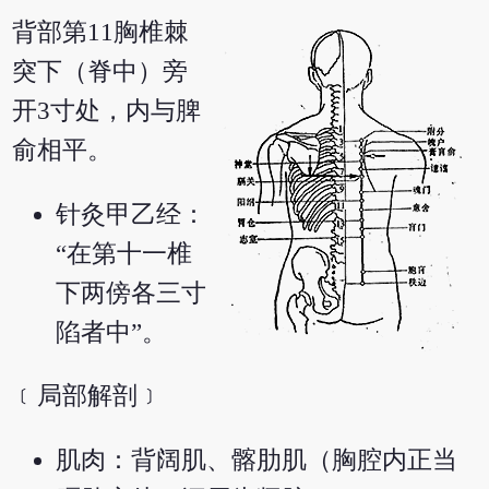
背部第11胸椎棘
突下（脊中）旁
开3寸处，内与脾
俞相平。
针灸甲乙经：
“在第十一椎
下两傍各三寸
陷者中”。
﹝局部解剖﹞
肌肉：背阔肌、髂肋肌（胸腔内正当