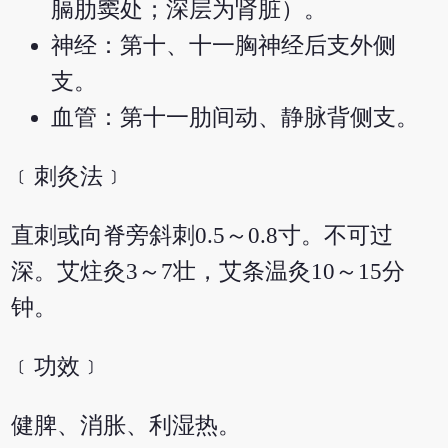
膈肋窦处；深层为肾脏）。
神经：第十、十一胸神经后支外侧
支。
血管：第十一肋间动、静脉背侧支。
﹝刺灸法﹞
直刺或向脊旁斜刺0.5～0.8寸。不可过
深。艾炷灸3～7壮，艾条温灸10～15分
钟。
﹝功效﹞
健脾、消胀、利湿热。