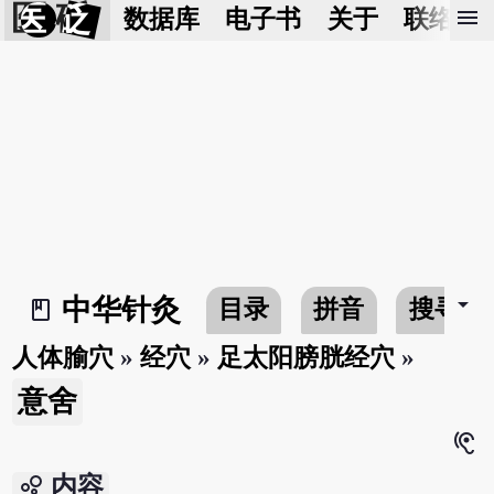
医 砭
menu
数据库
电子书
关于
联络我
arrow_drop_down
中华针灸
目录
拼音
搜寻
book_2
人体腧穴
»
经穴
»
足太阳膀胱经穴
»
意舍
hearing
bubble_chart
内容