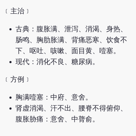
﹝主治﹞
古典：腹胀满、泄泻、消渴、身热、
肠鸣、胸肋胀满、背痛恶寒、饮食不
下、呕吐、咳嗽、面目黄、噎塞。
现代：消化不良、糖尿病。
﹝方例﹞
胸满噎塞：中府、意舍。
肾虚消渴、汗不出、腰脊不得俯仰、
腹胀胁痛：意舍、中膂俞。