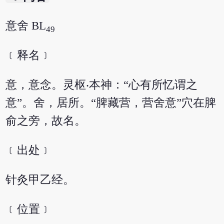
意舍 BL
49
﹝释名﹞
意，意念。灵枢‧本神：“心有所忆谓之
意”。舍，居所。“脾藏营，营舍意”穴在脾
俞之旁，故名。
﹝出处﹞
针灸甲乙经。
﹝位置﹞