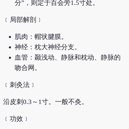
分”，则定于百会旁1.5寸处。
﹝局部解剖﹞
肌肉：帽状腱膜。
神经：枕大神经分支。
血管：颞浅动、静脉和枕动、静脉的
吻合网。
﹝刺灸法﹞
沿皮刺0.3～1寸。一般不灸。
﹝功效﹞