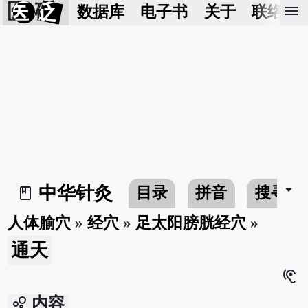
医 砭
menu
数据库
电子书
关于
联络我
arrow_drop_down
中华针灸
目录
拼音
搜寻
book_2
人体腧穴
»
经穴
»
足太阳膀胱经穴
»
通天
hearing
bubble_chart
内容