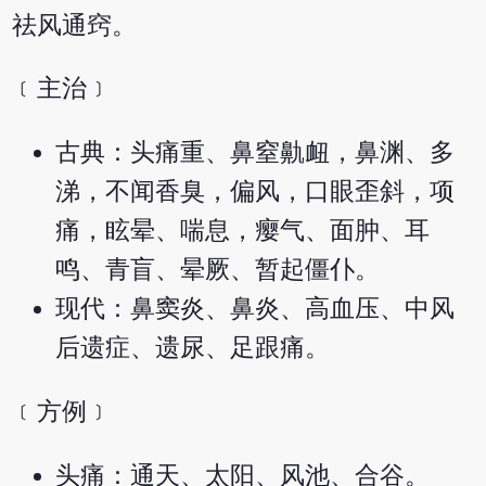
祛风通窍。
﹝主治﹞
古典：头痛重、鼻窒鼽衄，鼻渊、多
涕，不闻香臭，偏风，口眼歪斜，项
痛，眩晕、喘息，瘿气、面肿、耳
鸣、青盲、晕厥、暂起僵仆。
现代：鼻窦炎、鼻炎、高血压、中风
后遗症、遗尿、足跟痛。
﹝方例﹞
头痛：通天、太阳、风池、合谷。