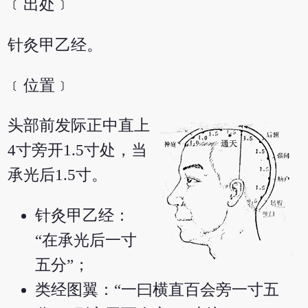
﹝出处﹞
针灸甲乙经。
﹝位置﹞
头部前发际正中直上
4寸旁开1.5寸处，当
承光后1.5寸。
针灸甲乙经：
“在承光后一寸
五分”；
类经图翼：“一曰横直百会旁一寸五