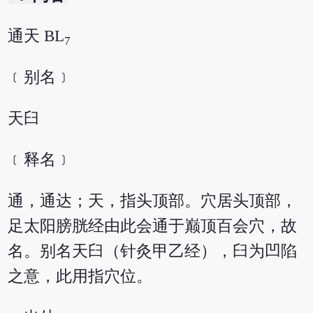
通天 BL
7
﹝别名﹞
天臼
﹝释名﹞
通，通达；天，指头顶部。穴居头顶部，
足太阳膀胱经由此会通于巅顶百会穴，故
名。别名天臼（针灸甲乙经），臼为凹陷
之意，此用指穴位。