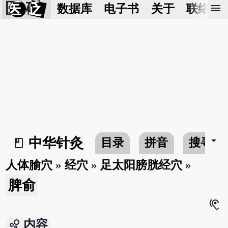
医 砭
menu
数据库
电子书
关于
联络我
arrow_drop_down
中华针灸
目录
拼音
搜寻
book_2
人体腧穴
»
经穴
»
足太阳膀胱经穴
»
脾俞
hearing
bubble_chart
内容