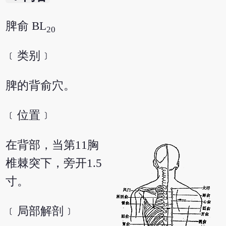
脾俞 BL
20
﹝类别﹞
脾的背俞穴。
﹝位置﹞
在背部，当第11胸
椎棘突下，旁开1.5
寸。
﹝局部解剖﹞