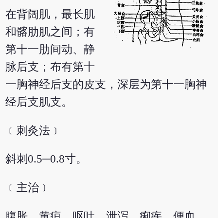
在背阔肌，最长肌
和髂肋肌之间；有
第十一肋间动、静
脉后支；布有第十
一胸神经后支的皮支，深层为第十一胸神
经后支肌支。
﹝刺灸法﹞
斜刺0.5─0.8寸。
﹝主治﹞
腹胀，黄疸，呕吐，泄泻，痢疾，便血，