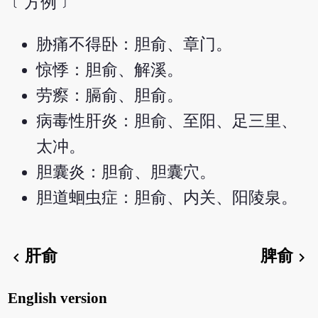
﹝方例﹞
胁痛不得卧：胆俞、章门。
惊悸：胆俞、解溪。
劳瘵：膈俞、胆俞。
病毒性肝炎：胆俞、至阳、足三里、
太冲。
胆囊炎：胆俞、胆囊穴。
胆道蛔虫症：胆俞、内关、阳陵泉。
肝俞
脾俞
chevron_left
chevron_right
English version