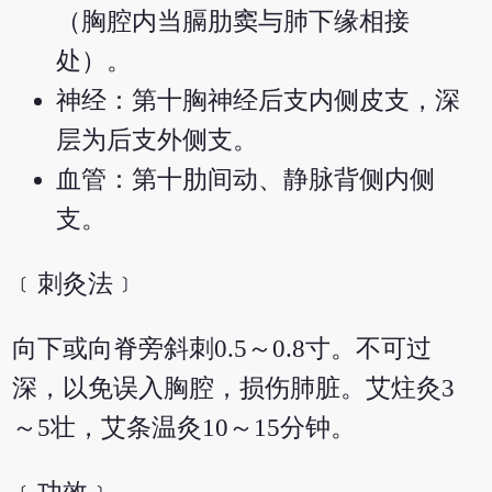
（胸腔内当膈肋窦与肺下缘相接
处）。
神经：第十胸神经后支内侧皮支，深
层为后支外侧支。
血管：第十肋间动、静脉背侧内侧
支。
﹝刺灸法﹞
向下或向脊旁斜刺0.5～0.8寸。不可过
深，以免误入胸腔，损伤肺脏。艾炷灸3
～5壮，艾条温灸10～15分钟。