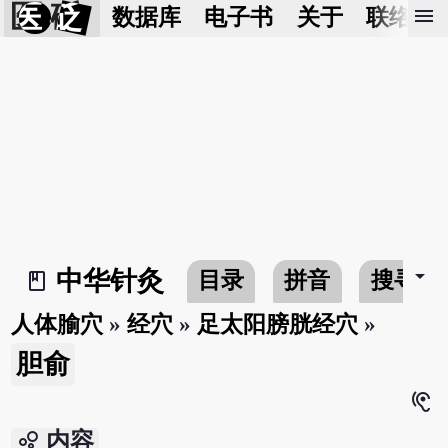
医 砭
menu
数据库
电子书
关于
联络我
arrow_drop_down
中华针灸
目录
拼音
搜寻
book_2
人体腧穴
»
经穴
»
足太阳膀胱经穴
»
胆俞
hearing
bubble_chart
内容