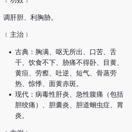
﹝功效﹞
调肝胆、利胸胁。
﹝主治﹞
古典：胸满、呕无所出、口苦、舌
干、饮食不下、胁痛不得卧、目黄、
黄疸、劳瘵、吐逆、短气、骨蒸劳
热、惊悸、面黄赤斑。
现代：病毒性肝炎、急性腹痛（包括
胆绞痛）、胆囊炎、胆道蛔虫症、胃
炎。