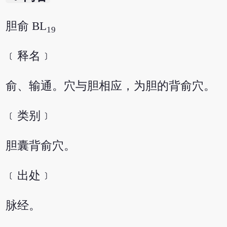
胆俞 BL
19
﹝释名﹞
俞、输通。穴与胆相应，为胆的背俞穴。
﹝类别﹞
胆囊背俞穴。
﹝出处﹞
脉经。