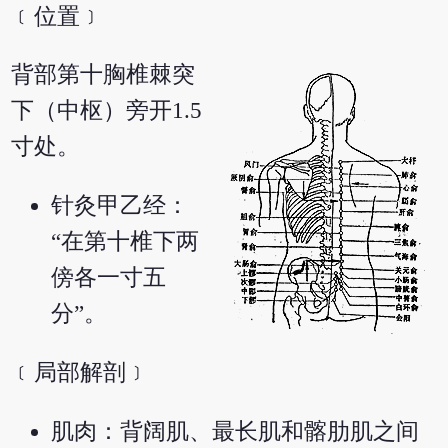
﹝位置﹞
背部第十胸椎棘突
下（中枢）旁开1.5
寸处。
针灸甲乙经：
“在第十椎下两
傍各一寸五
分”。
﹝局部解剖﹞
肌肉：背阔肌、最长肌和髂肋肌之间