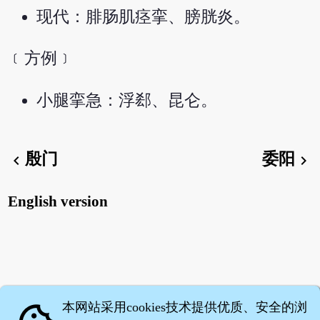
现代：腓肠肌痉挛、膀胱炎。
﹝方例﹞
小腿挛急：浮郄、昆仑。
殷门
委阳
chevron_left
chevron_right
English version
本网站采用cookies技术提供优质、安全的浏