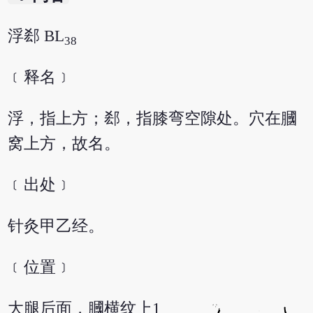
浮郄 BL
38
﹝释名﹞
浮，指上方；郄，指膝弯空隙处。穴在膕
窝上方，故名。
﹝出处﹞
针灸甲乙经。
﹝位置﹞
大腿后面，膕横纹上1