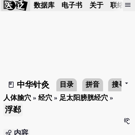
医 砭
menu
数据库
电子书
关于
联络我
arrow_drop_down
中华针灸
目录
拼音
搜寻
book_2
人体腧穴
»
经穴
»
足太阳膀胱经穴
»
浮郄
hearing
bubble_chart
内容