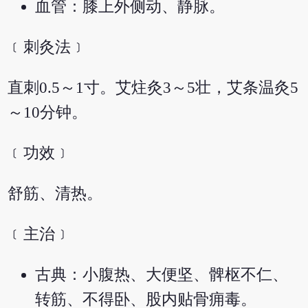
血管：膝上外侧动、静脉。
﹝刺灸法﹞
直刺0.5～1寸。艾炷灸3～5壮，艾条温灸5
～10分钟。
﹝功效﹞
舒筋、清热。
﹝主治﹞
古典：小腹热、大便坚、髀枢不仁、
转筋、不得卧、股内贴骨痈毒。