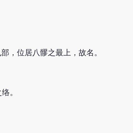
孔部，位居八髎之最上，故名。
之络。