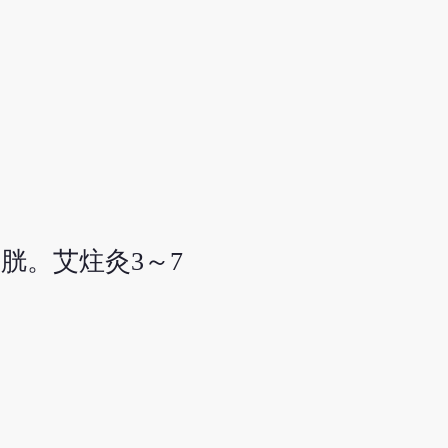
胱。艾炷灸3～7