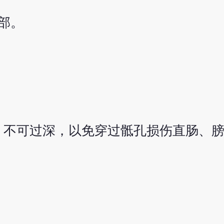
部。
。不可过深，以免穿过骶孔损伤直肠、膀