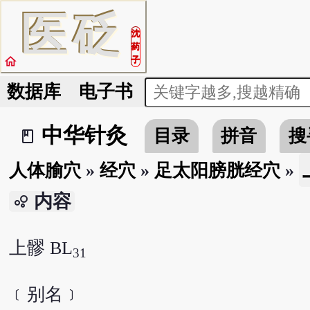
医
砭
沈
药
home
子
数据库
电子书
中华针灸
目录
拼音
搜
book_2
人体腧穴
»
经穴
»
足太阳膀胱经穴
»
内容
bubble_chart
上髎 BL
31
﹝别名﹞