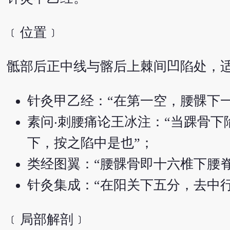
﹝位置﹞
骶部后正中线与髂后上棘间凹陷处，
针灸甲乙经：“在第一空，腰髁下
素问‧刺腰痛论王冰注：“当踝骨
下，按之陷中是也”；
类经图翼：“腰髁骨即十六椎下腰
针灸集成：“在阳关下五分，去中
﹝局部解剖﹞