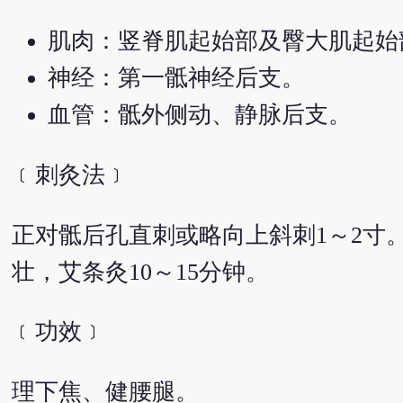
肌肉：竖脊肌起始部及臀大肌起始
神经：第一骶神经后支。
血管：骶外侧动、静脉后支。
﹝刺灸法﹞
正对骶后孔直刺或略向上斜刺1～2寸
壮，艾条灸10～15分钟。
﹝功效﹞
理下焦、健腰腿。