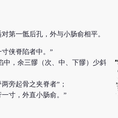
适对第一骶后孔，外与小肠俞相平。
一寸侠脊陷者中。”
下陷中，余三髎（次、中、下髎）少斜
脊两旁起骨之夹脊者”；
行一寸，外直小肠俞。”