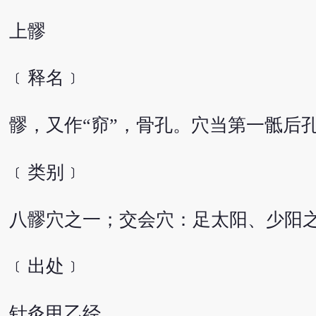
上髎
﹝释名﹞
髎，又作“窌”，骨孔。穴当第一骶后
﹝类别﹞
八髎穴之一；交会穴：足太阳、少阳
﹝出处﹞
针灸甲乙经。