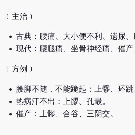
﹝主治﹞
古典：腰痛、大小便不利、遗尿、
现代：腰腿痛、坐骨神经痛、催产
﹝方例﹞
腰脚不随，不能跪起：上髎、环跳
热病汗不出：上髎、孔最。
催产：上髎、合谷、三阴交。