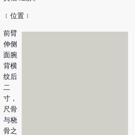
﹝位置﹞
前臂
伸侧
面腕
背横
纹后
二
寸，
尺骨
与桡
骨之