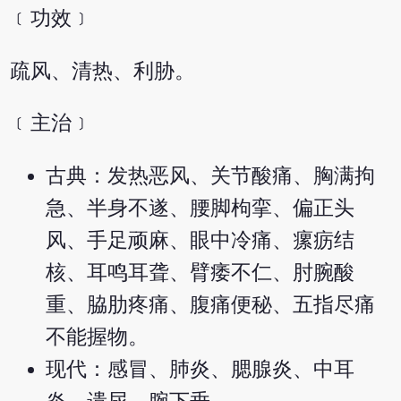
﹝功效﹞
疏风、清热、利胁。
﹝主治﹞
古典：发热恶风、关节酸痛、胸满拘
急、半身不遂、腰脚枸挛、偏正头
风、手足顽麻、眼中冷痛、瘰疬结
核、耳鸣耳聋、臂痿不仁、肘腕酸
重、脇肋疼痛、腹痛便秘、五指尽痛
不能握物。
现代：感冒、肺炎、腮腺炎、中耳