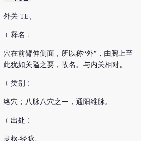
外关 TE
5
﹝释名﹞
穴在前臂伸侧面，所以称“外”，由腕上至
此犹如关隘之要，故名。与内关相对。
﹝类别﹞
络穴；八脉八穴之一，通阳维脉。
﹝出处﹞
灵枢‧经脉。