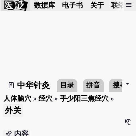
医 砭
menu
数据库
电子书
关于
联络我
arrow_drop_down
中华针灸
目录
拼音
搜寻
book_2
人体腧穴
»
经穴
»
手少阳三焦经穴
»
外关
hearing
bubble_chart
内容