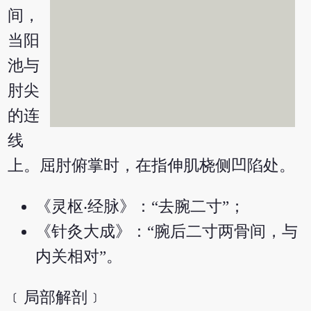
间，
当阳
池与
肘尖
的连
线
上。屈肘俯掌时，在指伸肌桡侧凹陷处。
《灵枢‧经脉》：“去腕二寸”；
《针灸大成》：“腕后二寸两骨间，与
内关相对”。
﹝局部解剖﹞