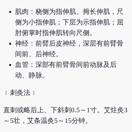
肌肉：桡侧为指伸肌、拇长伸肌，尺
侧为小指伸肌；下层为示指伸肌；屈
肘俯掌时指伸肌转向尺侧。
神经：前臂后皮神经，深层有前臂骨
间前、后神经。
血管：深部有前臂骨间前动脉及后
动、静脉。
﹝刺灸法﹞
直刺或略后上、下斜刺0.5～1寸。艾炷灸3
～5壮，艾条温灸5～15分钟。